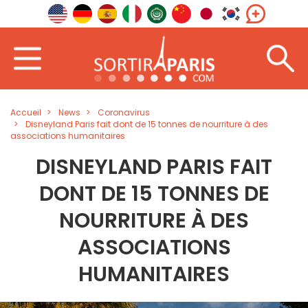
Accueil
News
Coronavirus
Disneyland Paris fait dont de 15 tonnes de nourriture à des
associations humanitaires
DISNEYLAND PARIS FAIT
DONT DE 15 TONNES DE
NOURRITURE À DES
ASSOCIATIONS
HUMANITAIRES