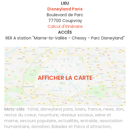
LIEU
Disneyland Paris
Boulevard de Parc
77700
Coupvray
Calcul d'itinéraire
ACCÈS
RER A station "Marne-la-Vallée - Chessy - Parc Disneyland"
AFFICHER LA CARTE
Mots-clés :
hôtel
,
disneyland paris
,
loisirs
,
france
,
news
,
don
,
restos du coeur
,
nourriture
,
réseaux sociaux
,
seine et
marne
,
secours populaire
,
actualités
,
entraide
,
association
humanitaire
,
donation
,
Balades et Parcs d attraction
,