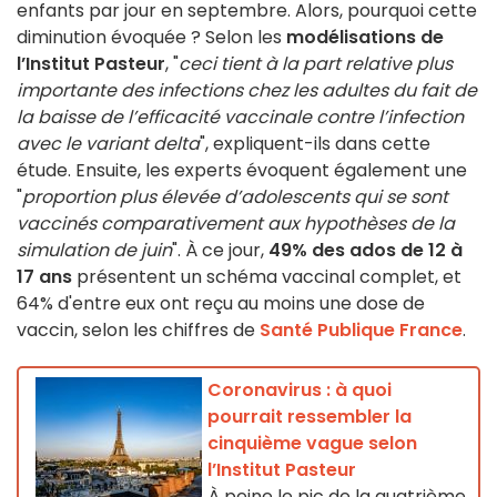
enfants par jour en septembre. Alors, pourquoi cette
diminution évoquée ? Selon les
modélisations de
l’Institut Pasteur
, "
ceci tient à la part relative plus
importante des infections chez les adultes du fait de
la baisse de l’efficacité vaccinale contre l’infection
avec le variant delta
", expliquent-ils dans cette
étude. Ensuite, les experts évoquent également une
"
proportion plus élevée d’adolescents qui se sont
vaccinés comparativement aux hypothèses de la
simulation de juin
". À ce jour,
49% des ados de 12 à
17 ans
présentent un schéma vaccinal complet, et
64% d'entre eux ont reçu au moins une dose de
vaccin, selon les chiffres de
Santé Publique France
.
Coronavirus : à quoi
pourrait ressembler la
cinquième vague selon
l’Institut Pasteur
À peine le pic de la quatrième