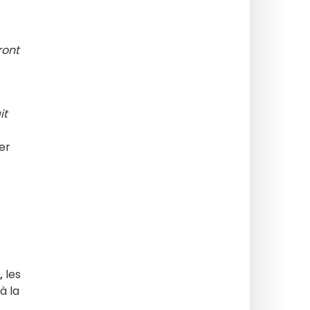
ront
it
er
,
les
à la