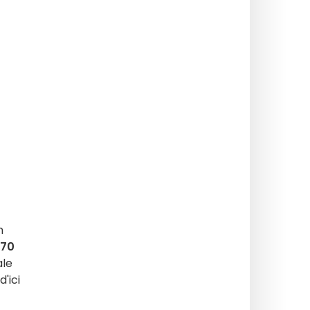
n
70
ale
'ici