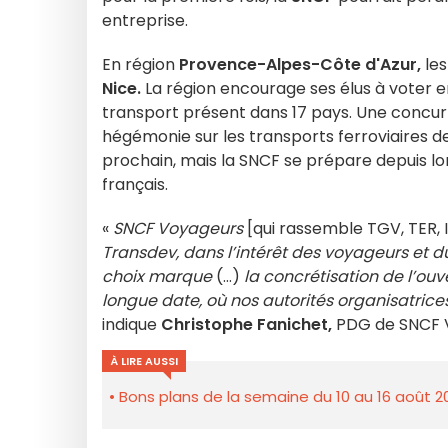
entreprise.
En région
Provence-Alpes-Côte d'Azur,
les
Nice.
La région encourage ses élus à voter 
transport présent dans 17 pays. Une concurr
hégémonie sur les transports ferroviaires de 
prochain, mais la SNCF se prépare depuis l
français.
«
SNCF Voyageurs
[qui rassemble TGV, TER, I
Transdev, dans l’intérêt des voyageurs et d
choix marque
(…)
la concrétisation de l’ou
longue date, où nos autorités organisatrices
indique
Christophe Fanichet,
PDG de SNCF V
À LIRE AUSSI
Bons plans de la semaine du 10 au 16 août 2