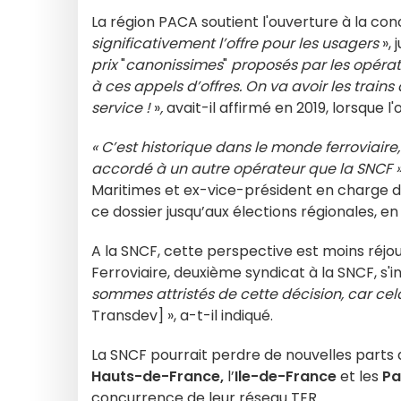
La région PACA soutient l'ouverture à la con
significativement l’offre pour les usagers
», 
prix
"
canonissimes
"
proposés par les opérate
à ces appels d’offres.
On va avoir les trains
service !
»
,
avait-il affirmé en 2019, lorsque 
« C’est historique dans le monde ferroviaire,
accordé à un autre opérateur que la SNCF 
Maritimes et ex-vice-président en charge de
ce dossier jusqu’aux élections régionales, en 
A la SNCF, cette perspective est moins réjo
Ferroviaire, deuxième syndicat à la SNCF, s'i
sommes attristés de cette décision, car cel
Transdev]
», a-t-il indiqué.
La SNCF pourrait perdre de nouvelles parts 
Hauts-de-France,
l’
Ile-de-France
et les
Pa
concurrence de leur réseau TER.