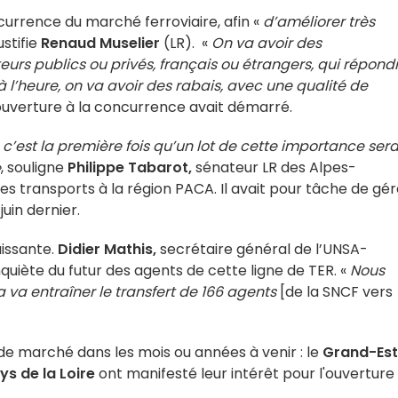
currence du marché ferroviaire, afin «
d’améliorer très
justifie
Renaud Muselier
(LR). «
On va avoir des
urs publics ou privés, français ou étrangers, qui répond
 à l’heure, on va avoir des rabais, avec une qualité de
l'ouverture à la concurrence avait démarré.
 c’est la première fois qu’un lot de cette importance sera
»
, souligne
Philippe Tabarot,
sénateur LR des Alpes-
s transports à la région PACA. Il avait pour tâche de gér
juin dernier.
uissante.
Didier Mathis,
secrétaire général de l’UNSA-
nquiète du futur des agents de cette ligne de TER. «
Nous
a va entraîner le transfert de 166 agents
[de la SNCF vers
de marché dans les mois ou années à venir : le
Grand-Est
ys de la Loire
ont manifesté leur intérêt pour l'ouverture 