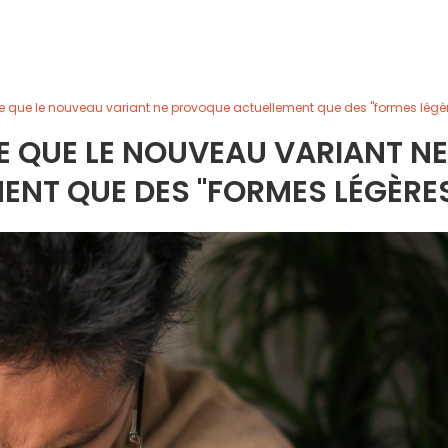
re que le nouveau variant ne provoque actuellement que des "formes légè
E QUE LE NOUVEAU VARIANT NE
NT QUE DES "FORMES LÉGÈRE