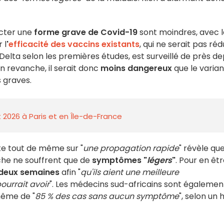
acter une
forme grave de Covid-19
sont moindres, avec l
 l
'
efficacité des vaccins existants
, qui ne serait pas réd
Delta selon les premières études, est surveillé de près de
En revanche, il serait donc
moins dangereux
que le varian
 graves.
 2026 à Paris et en Île-de-France
rte tout de même sur "
une propagation rapide
" révèle que
che ne souffrent que de
symptômes "
légers
"
. Pour en êt
deux semaines
afin "
qu'ils aient une meilleure
ourrait avoir
". Les médecins sud-africains sont égalemen
même de "
85 % des cas sans aucun symptôme
", selon un 