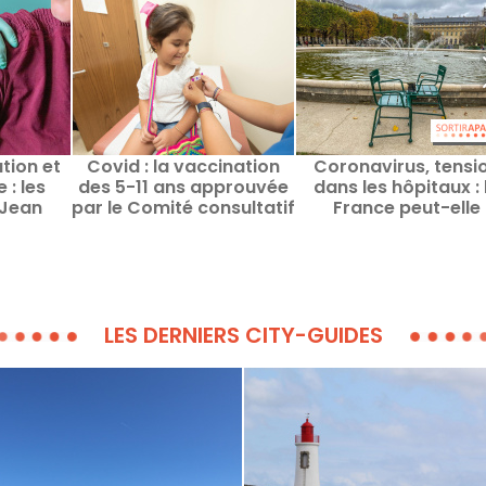
tion et
Covid : la vaccination
Coronavirus, tensi
 : les
des 5-11 ans approuvée
dans les hôpitaux : 
 Jean
par le Comité consultatif
France peut-elle
 Conseil
national d'éthique
échapper au
se
confinement ?
LES DERNIERS CITY-GUIDES