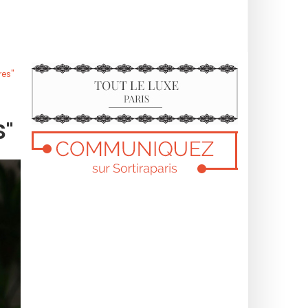
res"
S"