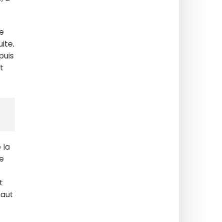
e
uite.
puis
t
 la
re
t
haut