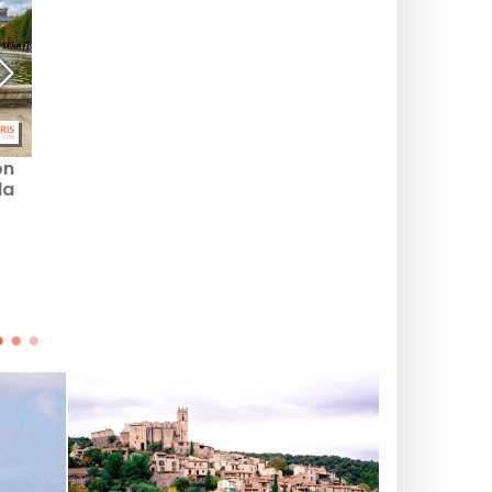
on
Covid: Efficacité des
Covid : vacciné avec
la
vaccins, formes graves...
Pfizer, puis-je recevoir
L'OMS se veut
du Moderna pour ma
rassurante sur le variant
dose de rappel ?
Omicron