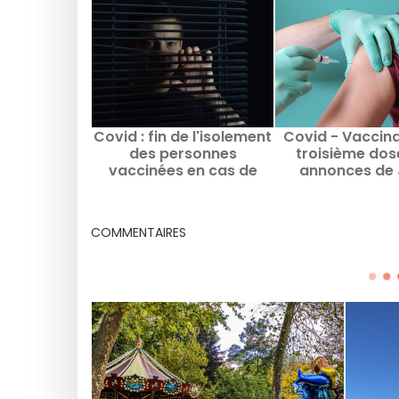
Covid : fin de l'isolement
Covid - Vaccina
des personnes
troisième dose
vaccinées en cas de
annonces de
contact avec une
Castex suite au
personne positive
de Défen
COMMENTAIRES