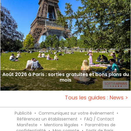
Août 2026 à Paris : sorties gratuites et bons plans du
mois
Tous les guides : News >
Publicité
•
Communiquez sur votre événement
•
Référencez un établissement
•
FAQ / Contact
Manifeste
•
Mentions légales
•
Paramètres de
confidentialité
•
Mon compte
•
Sortir de Paris