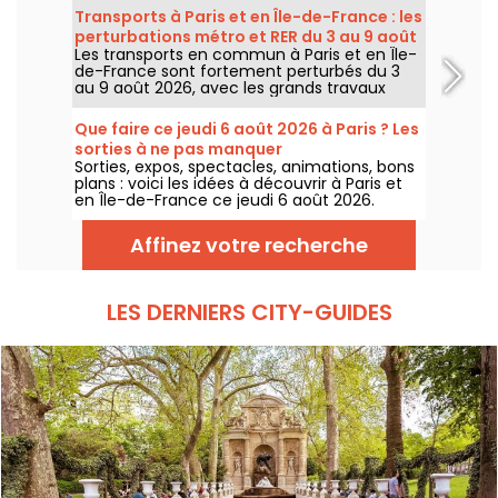
températures vont progressivement baisser
Transports à Paris et en Île-de-France : les
avant le retour d’un temps plus chaud et
perturbations métro et RER du 3 au 9 août
ensoleillé pour le week-end.
Les transports en commun à Paris et en Île-
2026
de-France sont fortement perturbés du 3
au 9 août 2026, avec les grands travaux
d'été qui impactent très durement
certaines lignes, selon la RATP et SNCF.
Que faire ce jeudi 6 août 2026 à Paris ? Les
sorties à ne pas manquer
Sorties, expos, spectacles, animations, bons
plans : voici les idées à découvrir à Paris et
en Île-de-France ce jeudi 6 août 2026.
Affinez votre recherche
LES DERNIERS CITY-GUIDES