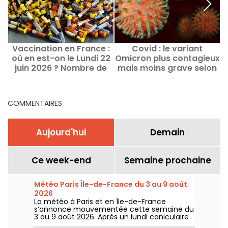
Vaccination en France :
Covid : le variant
C
où en est-on le Lundi 22
Omicron plus contagieux
d
juin 2026 ? Nombre de
mais moins grave selon
vaccinés par région
plusieurs études
COMMENTAIRES
Aujourd'hui
Demain
Ce week-end
Semaine prochaine
Météo Paris Île-de-France du 3 au 9 août
2026
La météo à Paris et en Île-de-France
s’annonce mouvementée cette semaine du
3 au 9 août 2026. Après un lundi caniculaire
marqué par un risque d’orages, les