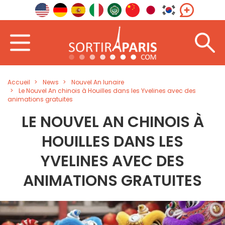
Accueil
News
Nouvel An lunaire
Le Nouvel An chinois à Houilles dans les Yvelines avec des
animations gratuites
LE NOUVEL AN CHINOIS À
HOUILLES DANS LES
YVELINES AVEC DES
ANIMATIONS GRATUITES