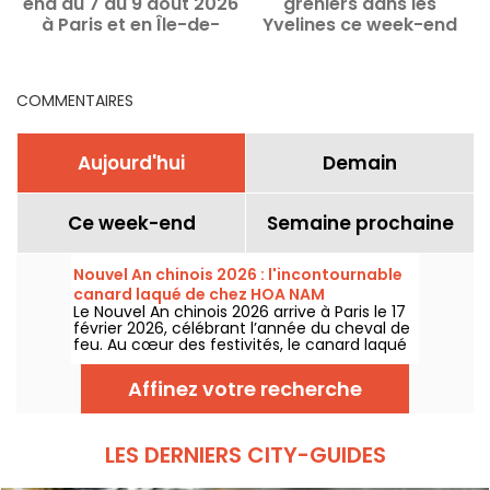
end du 7 au 9 août 2026
greniers dans les
à Paris et en Île-de-
Yvelines ce week-end
France
des 8 et 9 août 2026 - 78
COMMENTAIRES
Aujourd'hui
Demain
Ce week-end
Semaine prochaine
Nouvel An chinois 2026 : l'incontournable
canard laqué de chez HOA NAM
Le Nouvel An chinois 2026 arrive à Paris le 17
février 2026, célébrant l’année du cheval de
feu. Au cœur des festivités, le canard laqué
s’impose comme la star incontournable des
tables traditionnelles. Pour ne rien manquer
Affinez votre recherche
et savourer ce classique, direction Hoa Nam,
l’adresse gourmande des amateurs de
saveurs asiatiques.
LES DERNIERS CITY-GUIDES