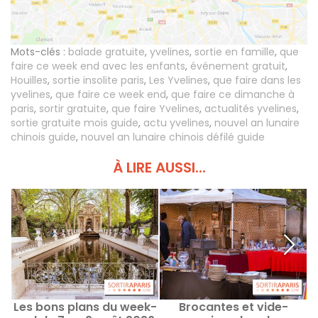
Mots-clés :
balade gratuite
,
yvelines
,
sortie en famille
,
que
faire ce week end avec les enfants
,
événement gratuit
,
Houilles
,
sortie insolite paris
,
Les Yvelines
,
que faire dans les
yvelines
,
que faire ce week end
,
que faire ce dimanche à
paris
,
sortir gratuite
,
que faire Yvelines
,
actualités yvelines
,
sortie gratuite mois guide
,
actu yvelines
,
nouvel an lunaire
chinois guide
,
nouvel an lunaire chinois défilé guide
À LIRE AUSSI...
Les bons plans du week-
Brocantes et vide-