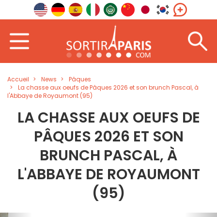
Accueil
News
Pâques
La chasse aux oeufs de Pâques 2026 et son brunch Pascal, à
l'Abbaye de Royaumont (95)
LA CHASSE AUX OEUFS DE
PÂQUES 2026 ET SON
BRUNCH PASCAL, À
L'ABBAYE DE ROYAUMONT
(95)