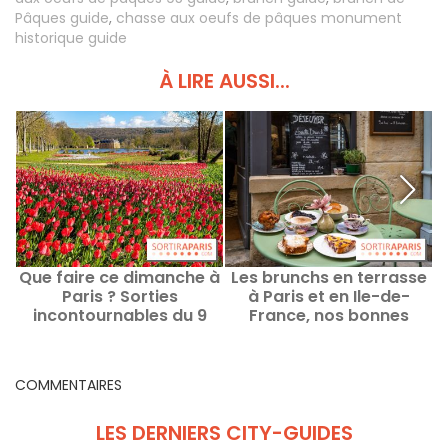
Pâques guide
,
chasse aux oeufs de pâques monument
historique guide
À LIRE AUSSI...
Que faire ce dimanche à
Les brunchs en terrasse
Paris ? Sorties
à Paris et en Ile-de-
incontournables du 9
France, nos bonnes
b
août 2026
adresses
COMMENTAIRES
LES DERNIERS CITY-GUIDES