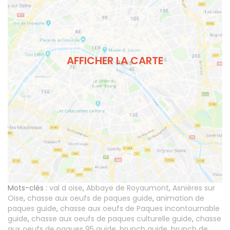
AFFICHER LA CARTE
Mots-clés :
val d oise
,
Abbaye de Royaumont
,
Asnières sur
Oise
,
chasse aux oeufs de paques guide
,
animation de
paques guide
,
chasse aux oeufs de Paques incontournable
guide
,
chasse aux oeufs de paques culturelle guide
,
chasse
aux oeufs de paques 95 guide
,
brunch guide
,
brunch de