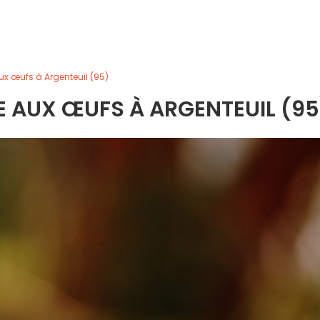
x œufs à Argenteuil (95)
E AUX ŒUFS À ARGENTEUIL (95