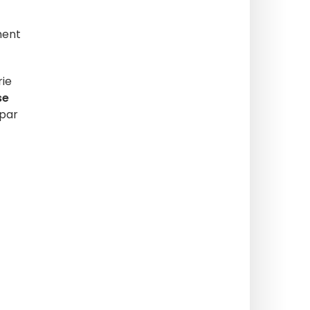
ment
rie
se
par