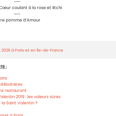
~~~
Cœur coulant à la rose et litchi
~~~
tre pomme d’Amour
 2026 à Paris et en Île-de-France
19 :
lans
célibataires
ans restaurant
alentin 2019 : les valeurs sûres
 la Saint Valentin ?
aret à Paris