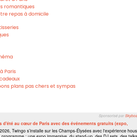
nts romantiques
votre repas à domicile
tisseries
ques
cinéma
 à Paris
e cadeaux
s bons plans pas chers et sympas