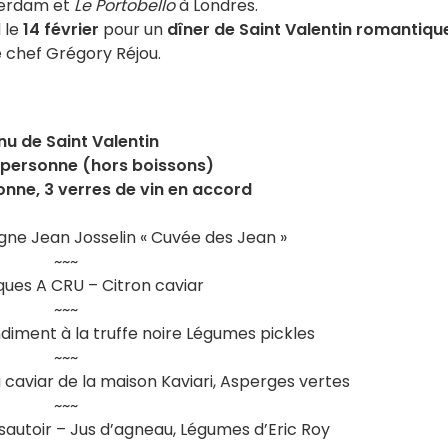
erdam et
Le Portobello
à Londres.
 le
14 février
pour un
dîner de Saint Valentin romantiqu
e chef Grégory Réjou.
u de Saint Valentin
 personne (hors boissons)
onne, 3 verres de vin en accord
gne Jean Josselin « Cuvée des Jean »
~~~
ques A CRU – Citron caviar
~~~
ment à la truffe noire Légumes pickles
~~~
 caviar de la maison Kaviari, Asperges vertes
~~~
autoir – Jus d’agneau, Légumes d’Eric Roy