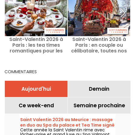
Saint-Valentin 2026 à
Saint-Valentin 2026 à
Paris : les tea times
Paris : en couple ou
P
romantiques pour les
célibataire, toutes nos
c
amoureux gourmands
idées de sorties et bons
plans
COMMENTAIRES
Aujourd'hui
Demain
Ce week-end
Semaine prochaine
Saint Valentin 2026 au Meurice : massage
en duo au Spa du palace et Tea Time signé
Cette année la Saint Valentin rime avec
Cédric Grolet
lâcher-prise et grand luxe au Spa Valmont