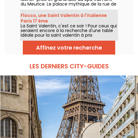
du Meurice. Le palace mythique de la rue de
Rivoli vous convie à une parenthèse à deux
entre soins d'exception et Tea Time signé
Flocco, une Saint Valentin à l'italienne
Cédric Grolet.
Paris 17 ème
La Saint Valentin, c'est ce soir ! Pour ceux qui
seraient encore à la recherche d'une table
idéale pour la saint valentin à prix
raisonnable, le FLOCCO est un bon
restaurant Italien à la décoration élégante à
Affinez votre recherche
deux pas de la place Pereire dans le Paris
17ème, et pour la saint valentin, vous pouvez
venir savourer en duo leur carte habituelle.
LES DERNIERS CITY-GUIDES