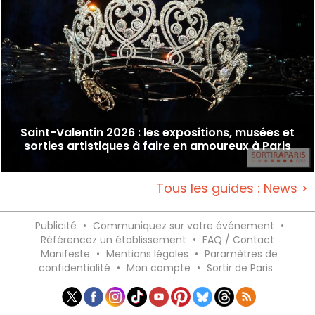
Saint-Valentin 2026 : les expositions, musées et
sorties artistiques à faire en amoureux à Paris
Tous les guides : News >
Publicité
•
Communiquez sur votre événement
•
Référencez un établissement
•
FAQ / Contact
Manifeste
•
Mentions légales
•
Paramètres de
confidentialité
•
Mon compte
•
Sortir de Paris