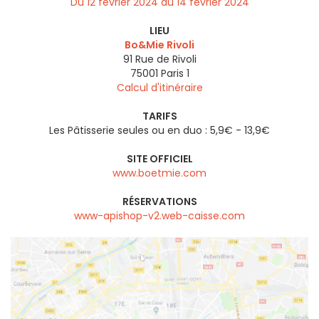
Du 12 février 2024 au 14 février 2024
LIEU
Bo&Mie Rivoli
91 Rue de Rivoli
75001
Paris 1
Calcul d'itinéraire
TARIFS
Les Pâtisserie seules ou en duo : 5,9€ - 13,9€
SITE OFFICIEL
www.boetmie.com
RÉSERVATIONS
www-apishop-v2.web-caisse.com