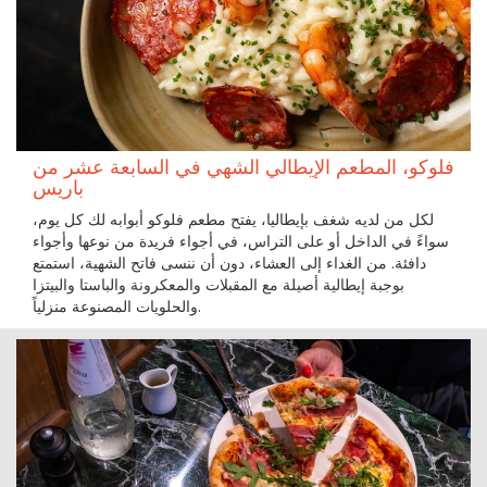
فلوكو، المطعم الإيطالي الشهي في السابعة عشر من
باريس
لكل من لديه شغف بإيطاليا، يفتح مطعم فلوكو أبوابه لك كل يوم،
سواءً في الداخل أو على التراس، في أجواء فريدة من نوعها وأجواء
دافئة. من الغداء إلى العشاء، دون أن ننسى فاتح الشهية، استمتع
بوجبة إيطالية أصيلة مع المقبلات والمعكرونة والباستا والبيتزا
والحلويات المصنوعة منزلياً.