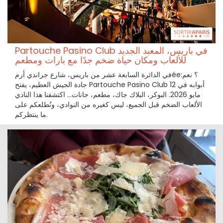
Partouche Pasino Club في باريس، المعبد الجديد
للألعاب ومكان حياة ضخم جدًا مع بارات ومطعم
في الدائرة السابعة عشر من باريس، شارع جراندي أرمée؟ نعم:
جادة الجيش العظيم، يفتح Partouche Pasino Club أبوابه في 12
مايو 2026. البوكر، البلاك جاك، مطعم، حانات… اكتشفنا هذا النادي
الألعاب الضخم قبل الجميع، ليس كغيره من النوادي، ونُطلعكم على
ما ينتظركم.