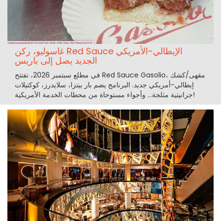
غاسوليو، ركن Red Sauce الإيطالي-الأمريكي
الجديد يصل إلى باريس
في مطلع سبتمبر 2026، تفتتح Red Sauce Gasolio، مقهى/كشك
إيطالي-أمريكي جديد. البرنامج يضم بار بيتزا، سلايدرز، كوكتيلات
جرانيتية مثلجة... وأجواء مستوحاة من محطات الخدمة الأمريكية!