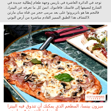
توجد في الدائرة العاشرة في باريس وجهة طعام إيطالية جديدة في
الشارع لتضيفها إلى قائمتك: فافاموك. انسَ كل ما تعرفه عن البيتزا،
فالنجم هنا هو بانزيروتو! على بعد مرمى حجر من قناة سان مارتن
لاكتشاف هذا الطبق المميز القادم مباشرة من أرض البوتي.
ميزون بينسا، المطعم الذي يمكنك أن تتذوق فيه البيتزا
الرومانية القديمة في باريس