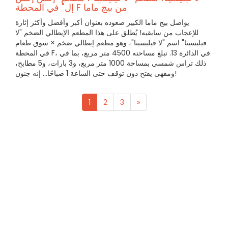
إل" في المحطة F من بيج ماما
يواصل بيج ماما الكبير صعوده بعنوان أكبر وأفضل وأكثر إثارة
للإعجاب من سابقيه! يُطلق على هذا المطعم الإيطالي الضخم "لا
فيليسيتا" اسم "لا فيليسيتا"، وهو مطعم إيطالي ضخم × سوق طعام
في المحطة F، في الدائرة 13. تبلغ مساحته 4500 متر مربع، بما في
ذلك تراس شمسي بمساحة 1000 متر مربع، و3 بارات، و5 مطابخ،
ومقهى يفتح دون توقف حتى الساعة 1 صباحًا... إنه جنون!
1
2
3
»