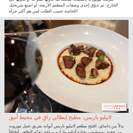
الخارج، ثم تذوّق إحدى وصفات المطعم الأربعة، أو اصنع شريحتك
الخاصة حسب الطلب لمن هم أكثر جرأة!
لاتيليو باريس، مطبخ إيطالي راقٍ في محيط أنيق
بدلاً من داساي، افتتح مطعم لاتيليو باريس أبوابه بفريق عمل موروث
من حقبة روبوشون، بقيادة أتيليو مارازو ببراعة. يقدّم الطاهي أطباقاً