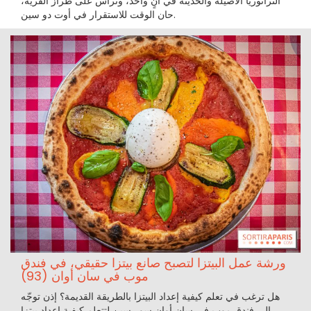
التراتوريا الأصيلة والحديثة في آنٍ واحد، وتراس على طراز القرية،
حان الوقت للاستقرار في أوت دو سين.
ورشة عمل البيتزا لتصبح صانع بيتزا حقيقي، في فندق
موب في سان أوان (93)
هل ترغب في تعلم كيفية إعداد البيتزا بالطريقة القديمة؟ إذن توجّه
إلى فندق موب في سان أوان سور سين لتتعلم كيفية إعداد بيتزا