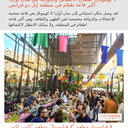
أكبر قاعة طعام في منطقة إيل دو فرانس
لقد وصل مكان استثنائي إلى سان أوان! لا كومونال هي قاعة ضخمة
للاحتفالات والذواقة مخصصة لفن الطهي والثقافة، وهي أكبر قاعة
طعام في المنطقة، ولا يمكنك الانتظار لاكتشافها!
لا فيليسيتا، مطعم "لا فيليسيتا"، مطعم "إكس إكس