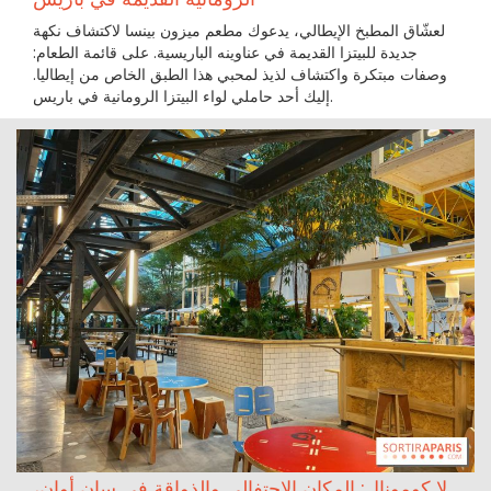
لعشّاق المطبخ الإيطالي، يدعوك مطعم ميزون بينسا لاكتشاف نكهة
جديدة للبيتزا القديمة في عناوينه الباريسية. على قائمة الطعام:
وصفات مبتكرة واكتشاف لذيذ لمحبي هذا الطبق الخاص من إيطاليا.
إليك أحد حاملي لواء البيتزا الرومانية في باريس.
لا كومونال: المكان الاحتفالي والذواقة في سان أوان،