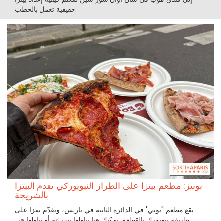
حقيقية تعمل بالحطب.
بونيز: مطعم بيتزا على الطراز النيويوركي يقدم البيتزا
بالشريحة
يقع مطعم "بوني" في الدائرة الثانية في باريس، ويقدّم بيتزا على
طريقة نيويورك بالقطعة. يمكنك هنا تناولها بسرعة أو تناولها في