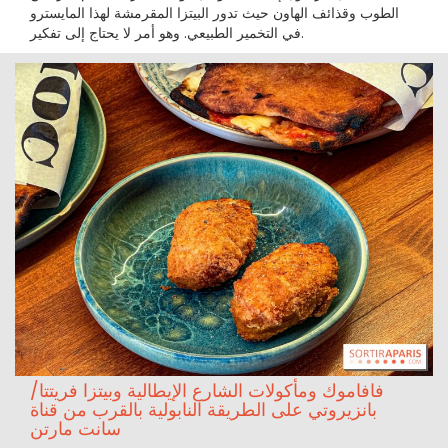
الطوب وقذائف الهاون حيث تدور البيتزا المقرمشة لهذا المايسترو
في التخمير الطبيعي. وهو أمر لا يحتاج إلى تفكير.
فافاموك ومأكولات الشارع الإيطالية وبيتزا فريتتا/
بانزيروتي على الطريقة النابولية بالقرب من قناة
سانت مارتن