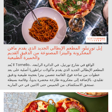
إيل تورنيلو، المطعم الإيطالي الجديد الذي يقدم مافن
المعكرونة والبيتزا المصنوعة من الدقيق القديم
والخميرة الطبيعية
يُعد Il Tornello، الواقع في شارع تورتيل، في الدائرة الرابعة،
المطعم الإيطالي الجديد الذي يقدم مأكولات تراطوريا أصلية على بعد
خطوات من ساحة فوغ. القائمة تتضمن بيتزا بعجينة طبيعية ودقيق
تقليدي، بالإضافة إلى معكرونة طازجة محضرة يدوياً، وقائمة بسيطة
تستحق الاستكشاف من الخميس حتى الاثنين في حي الماريه.