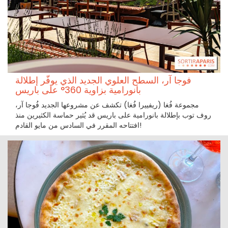
فوجا آر، السطح العلوي الجديد الذي يوفّر إطلالة
بانورامية بزاوية 360° على باريس
مجموعة فُغا (ريفييرا فُغا) تكشف عن مشروعها الجديد فُوجا آر،
روف توب بإطلالة بانورامية على باريس قد يُثير حماسة الكثيرين منذ
افتتاحه المقرر في السادس من مايو القادم!