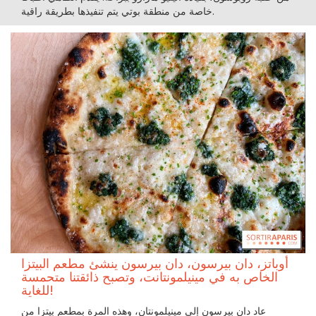
خاصة من منطقة بوتي يتم تنفيذها بطريقة راقية.
أوباتز، دان بيرسون، دان بيرسون ينشئ مطعم البيتزا
الخاص به في مينيلمونتانت، وتصبح ذائقتنا متحمسة
للغاية!
عاد دان بيرسون إلى مينيلمونتان، وهذه المرة بمطعم بيتزا من