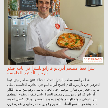
بيتزا فيفا: مطعم أدريانو فارانو للبيتزا في بانيه فيفو
باريس الدائرة الخامسة
افتتح مطعم بيتزا فيفا Pizza Viva، هذا هو اسم مطعم البيتزا
الحرفي في باريس، الذي افتتح أبوابه للتو في الدائرة الخامسة، على
مرمى حجر من شارع موفيتار في الحي اللاتيني. وهو من بنات أفكار
"أدريانو فارانو"، مؤسس مطعم البيتزا "باني فيفو"، ويقدم المطعم
بيتزا نابولي سهلة الهضم ولذيذة وجيدة المصدر، وذلك بفضل عجينة
مصنوعة من القمح الصلب القديم وعجين مخمر طبيعي عمره قرن