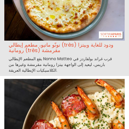
نونّو ماتيو، مطعم إيطالي (très) ودود للغاية وبيتزا
رومانية (très) مقرمشة
يقع المطعم الإيطالي Nonno Matteo قرب غراند بولفاردز في
باريس، ليعيد إلى الواجهة بيتزا رومانية مقرمشة وغيرها من
الكلاسيكيات الإيطالية العريقة.