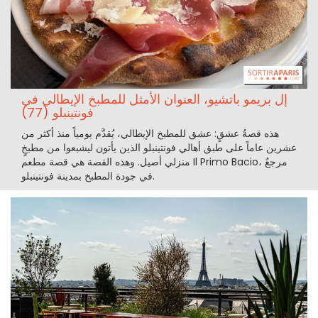
إل بريمو باتشيو، العنوان الأمثل للمطبخ الإيطالي في
فونتينبلو (77)
هذه قصةُ عشقٍ: عشق للمطبخ الإيطالي، يُقدَّم يومياً منذ أكثر من
عشرين عاماً على طبق أهالي فونتينبلو الذين يأتون ليشبعوا من مطبخٍ
منزلي أصيل. وهذه القصة هي قصة مطعم Il Primo Bacio، مرجعٌ
في جودة المطبخ بمدينة فونتينبلو.