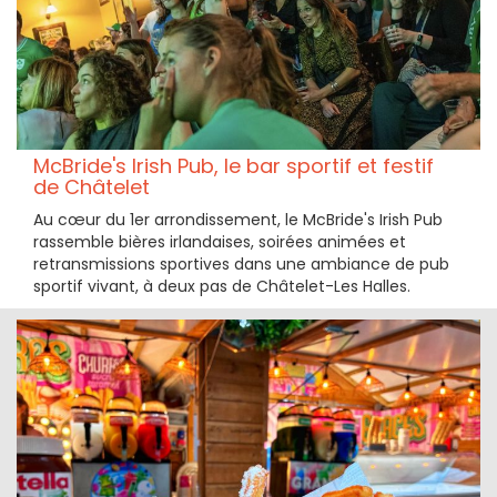
McBride's Irish Pub, le bar sportif et festif
de Châtelet
Au cœur du 1er arrondissement, le McBride's Irish Pub
rassemble bières irlandaises, soirées animées et
retransmissions sportives dans une ambiance de pub
sportif vivant, à deux pas de Châtelet-Les Halles.