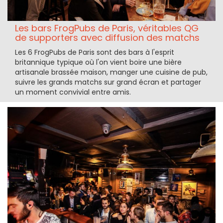
Les bars FrogPubs de Paris, véritables QG
de supporters avec diffusion des matchs
Les 6 FrogPubs de Paris sont des bars à l'esprit
britannique typique où l'on vient boire une bière
artisanale brassée maison, manger une cuisine de pub,
suivre les grands matchs sur grand écran et partager
un moment convivial entre amis.