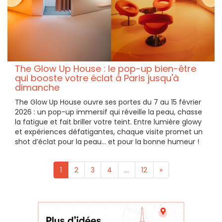
The Glow Up House : le pop-up bien-être
qui booste votre éclat à Paris jusqu'à
dimanche
The Glow Up House ouvre ses portes du 7 au 15 février
2026 : un pop-up immersif qui réveille la peau, chasse
la fatigue et fait briller votre teint. Entre lumière glowy
et expériences défatigantes, chaque visite promet un
shot d’éclat pour la peau… et pour la bonne humeur !
1
2
3
4
...
12
»