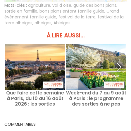
Mots-clés :
agriculture
,
val d oise
,
guide des bons plans
,
sortie en famille
,
bons plans enfant famille guide
,
Grand
évènement famille guide
,
festival de la terre
,
festival de la
terre albeiges
,
albeiges
,
Ableiges
À LIRE AUSSI...
Que faire cette semaine
Week-end du 7 au 9 août
à Paris, du 10 au 16 août
à Paris : le programme
e
2026 : les sorties
des sorties à ne pas
d
incontournables
manquer
COMMENTAIRES