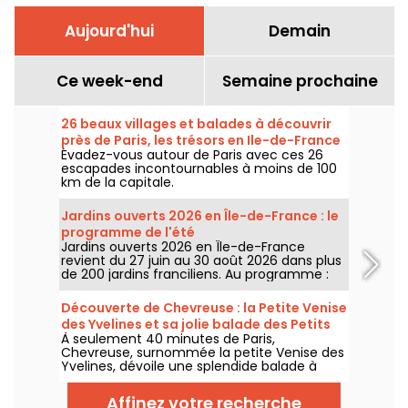
Aujourd'hui
Demain
Ce week-end
Semaine prochaine
26 beaux villages et balades à découvrir
près de Paris, les trésors en Ile-de-France
Évadez-vous autour de Paris avec ces 26
escapades incontournables à moins de 100
km de la capitale.
Jardins ouverts 2026 en Île-de-France : le
programme de l'été
Jardins ouverts 2026 en Île-de-France
revient du 27 juin au 30 août 2026 dans plus
de 200 jardins franciliens. Au programme :
concerts, spectacles, visites, ateliers et
installations artistiques.
Découverte de Chevreuse : la Petite Venise
des Yvelines et sa jolie balade des Petits
À seulement 40 minutes de Paris,
Ponts
Chevreuse, surnommée la petite Venise des
Yvelines, dévoile une splendide balade à
travers ses petits ponts. Ce véritable écrin
de verdure, accessible en RER, nous dévpoile
Affinez votre recherche
une escapade au charme insoupçonné. On