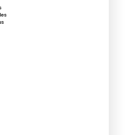
s
les
us