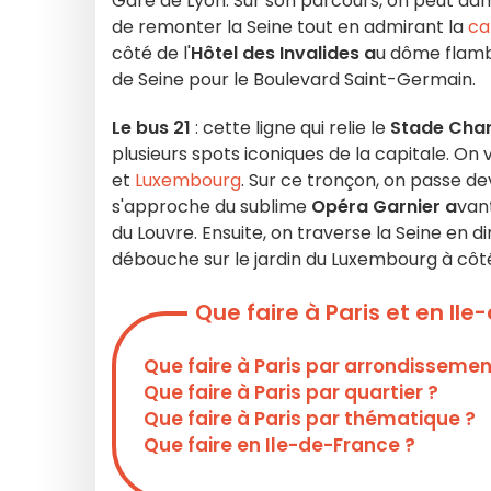
Gare de Lyon. Sur son parcours, on peut adm
de remonter la Seine tout en admirant la
ca
côté de l'
Hôtel des Invalides a
u dôme flambo
de Seine pour le Boulevard Saint-Germain.
Le bus 21
: cette ligne qui relie le
Stade Charl
plusieurs spots iconiques de la capitale. 
et
Luxembourg
. Sur ce tronçon, on passe d
s'approche du sublime
Opéra Garnier a
vant
du Louvre. Ensuite, on traverse la Seine en 
débouche sur le jardin du Luxembourg à côt
Que faire à Paris et en Il
Que faire à Paris par arrondissemen
Que faire à Paris par quartier ?
Que faire à Paris par thématique ?
Que faire en Ile-de-France ?