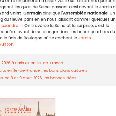
63
offre un panorama assez vaste sur différents quartier
longeant les quais de Seine, passant ainsi devant le Jardin 
vard Saint-Germain
ainsi que l'
Assemblée Nationale
. Un
 du fleuve parisien en nous laissant admirer quelques un
lexandre III
. On traverse la Seine et la surprise, c'est le
rocadéro avant de se plonger dans les beaux quartiers du
vec le Bois de Boulogne où se cachent le
Jardin
Vuitton
.
 2026 à Paris et en Île-de-France
ts en Île-de-France : les bons plans culturels
s, ce 8 et 9 août 2026, les bonnes idées