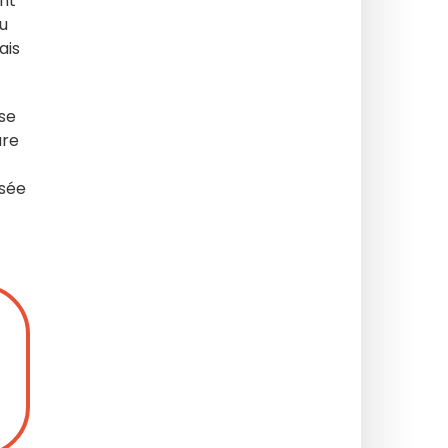
ant
u
ais
se
are
usée