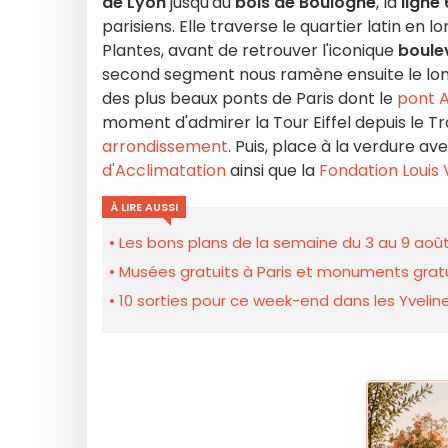
de Lyon
jusqu'au
bois de Boulogne
, la
ligne 
parisiens. Elle traverse le quartier latin en 
Plantes, avant de retrouver l'iconique
boule
second segment nous ramène ensuite le long
des plus beaux ponts de Paris dont le
pont A
moment d'admirer la Tour Eiffel depuis le T
arrondissement
. Puis, place à la verdure a
d'Acclimatation
ainsi que la
Fondation Louis 
À LIRE AUSSI
Les bons plans de la semaine du 3 au 9 août
Musées gratuits à Paris et monuments gratui
10 sorties pour ce week-end dans les Yveline