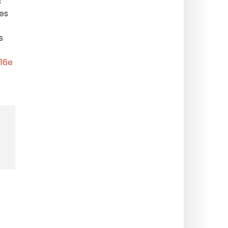
s
des
s
16e