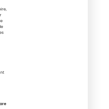
ire,
r
de
de
es
ont
are