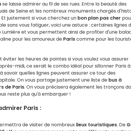
n
se laisse admirer au fil de ses rues. Entre la beauté des
ais de Seine et les nombreux monuments chargés d'histo
Et justement si vous cherchez un
bon plan pas cher
pou
e sans vous fatiguer, voici une astuce : certaines lignes 
ille Lumière et vous permettent ainsi de profiter d'une bala
 maline pour les amoureux de
Paris
comme pour les tourist
t éviter les heures de pointes si vous voulez vous assurer
après-midi, ce serait le combo idéal pour sillonner Paris à
à savoir quelles lignes peuvent assurer ce tour des
itale. On vous partage justement une liste de
bus à
rs de Paris
. On vous précisera également les tronçons d
 vous reste plus qu'à embarquer !
admirer Paris :
permettra de visiter de nombreux
lieux touristiques
. De
G