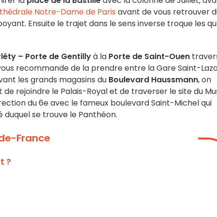
irer la
place de la Bastille
avec la colonne de Juillet, av
thédrale Notre-Dame de Paris
avant de vous retrouver d
yant. Ensuite le trajet dans le sens inverse troque les qu
éty – Porte de Gentilly
à la
Porte de Saint-Ouen
traver
On vous recommande de la prendre entre la Gare Saint-Laz
evant les grands magasins du
Boulevard Haussmann
, on
 de rejoindre le Palais-Royal et de traverser le site du M
direction du 6e avec le fameux boulevard Saint-Michel qui
é duquel se trouve le Panthéon.
e-de-France
t ?