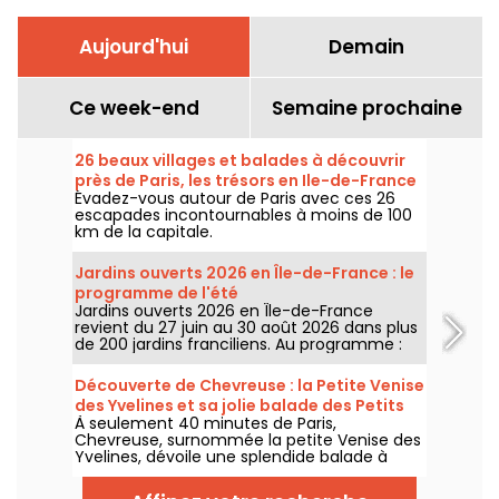
Aujourd'hui
Demain
Ce week-end
Semaine prochaine
26 beaux villages et balades à découvrir
près de Paris, les trésors en Ile-de-France
Évadez-vous autour de Paris avec ces 26
escapades incontournables à moins de 100
km de la capitale.
Jardins ouverts 2026 en Île-de-France : le
programme de l'été
Jardins ouverts 2026 en Île-de-France
revient du 27 juin au 30 août 2026 dans plus
de 200 jardins franciliens. Au programme :
concerts, spectacles, visites, ateliers et
installations artistiques.
Découverte de Chevreuse : la Petite Venise
des Yvelines et sa jolie balade des Petits
À seulement 40 minutes de Paris,
Ponts
Chevreuse, surnommée la petite Venise des
Yvelines, dévoile une splendide balade à
travers ses petits ponts. Ce véritable écrin
de verdure, accessible en RER, nous dévpoile