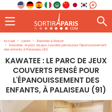
Accueil
Loisirs
Balades & Nature
Kawatee : le parc de jeux couverts pensé pour l'épanouissement
des enfants, à Palaiseau (91)
KAWATEE : LE PARC DE JEUX
COUVERTS PENSÉ POUR
L'ÉPANOUISSEMENT DES
ENFANTS, À PALAISEAU (91)