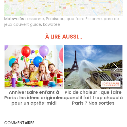
Mots-clés :
essonne
,
Palaiseau
,
que faire Essonne
,
parc de
jeux couvert guide
,
kawatee
À LIRE AUSSI...
Anniversaire enfant à
Pic de chaleur : que faire
Paris : les idées originales
quand il fait trop chaud à
s
pour un après-midi
Paris ? Nos sorties
inoubliable
rafraîchissantes
COMMENTAIRES