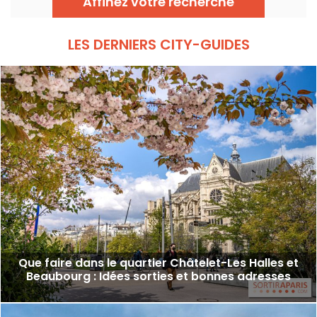
Affinez votre recherche
une escapade au charme insoupçonné. On
vous embarque pour une aventure nature
entre canaux et sentiers pittoresques !
LES DERNIERS CITY-GUIDES
Que faire dans le quartier Châtelet-Les Halles et
Beaubourg : Idées sorties et bonnes adresses