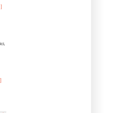
e]
ci,
]