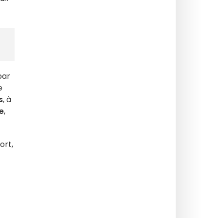
par
e
s
, à
e
,
ort,