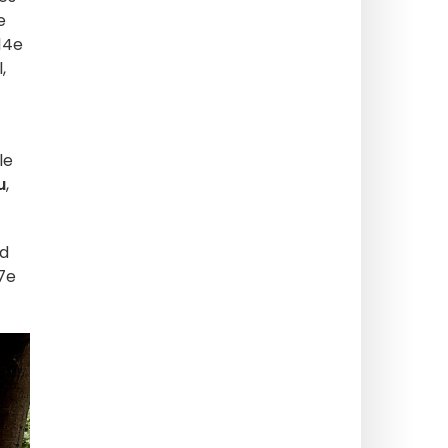
e
 14e
,
le
u
,
nd
17e