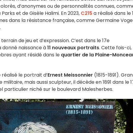
ts colorés, d’anonymes ou de personnalités connues, comm
 Parks et de Gisèle Halimi. En 2023,
C215
a réalisé dans le
mes dans la résistance française, comme Germaine Vogel
.
terrain de jeu et d’expression. C’est dans le 17e
 a donné naissance à
11 nouveaux portraits
. Cette fois-ci, 
lèbres ayant résidé dans le
quartier de la Plaine-Moncea
éalisé le portrait d’
Ernest Meissonnier
(1815-1891). Gra
e militaire, mais aussi sculpteur, il décède en 1891 dans le 
l particulier niché sur le boulevard Malesherbes.