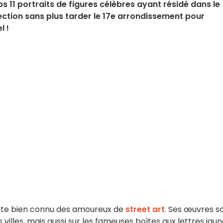
ps 11 portraits de figures célèbres ayant résidé dans le
ection sans plus tarder le 17e arrondissement pour
l !
iste bien connu des amoureux de
street art
. Ses œuvres s
villes, mais aussi sur les fameuses boîtes aux lettres jau