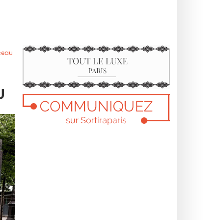
nceau
U