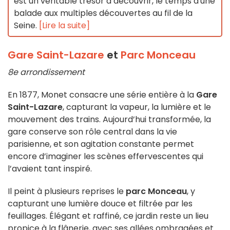
est un véritable trésor à découvrir, le temps d'une
balade aux multiples découvertes au fil de la
Seine.
[Lire la suite]
Gare Saint-Lazare
et
Parc Monceau
8e arrondissement
En 1877, Monet consacre une série entière à la
Gare
Saint-Lazare
, capturant la vapeur, la lumière et le
mouvement des trains. Aujourd’hui transformée, la
gare conserve son rôle central dans la vie
parisienne, et son agitation constante permet
encore d’imaginer les scènes effervescentes qui
l’avaient tant inspiré.
Il peint à plusieurs reprises le
parc Monceau
, y
capturant une lumière douce et filtrée par les
feuillages. Élégant et raffiné, ce jardin reste un lieu
propice à la flânerie, avec ses allées ombragées et