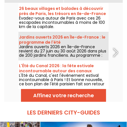
26 beaux villages et balades à découvrir
près de Paris, les trésors en Ile-de-France
Évadez-vous autour de Paris avec ces 26
escapades incontournables à moins de 100
km de la capitale.
Jardins ouverts 2026 en Île-de-France : le
programme de l'été
Jardins ouverts 2026 en Île-de-France
revient du 27 juin au 30 août 2026 dans plus
de 200 jardins franciliens. Au programme :
concerts, spectacles, visites, ateliers et
installations artistiques.
L'Été du Canal 2026 : la fête estivale
incontournable autour des canaux
L'Été du Canal, c'est l'événement estival
parisiens, dates & programme
incontournable à Paris ! Et bonne nouvelle,
ce bon plan de l'été parisien fait son retour
du 27 juin au 9 août 2026. Au programme de
cette édition : ateliers gratuits, street art,
Affinez votre recherche
cinéma en plein air et balades le long des
canaux.
LES DERNIERS CITY-GUIDES