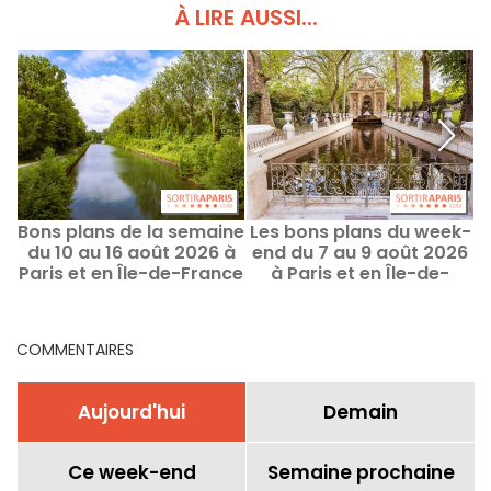
À LIRE AUSSI...
Bons plans de la semaine
Les bons plans du week-
du 10 au 16 août 2026 à
end du 7 au 9 août 2026
Paris et en Île-de-France
à Paris et en Île-de-
m
France
COMMENTAIRES
Aujourd'hui
Demain
Ce week-end
Semaine prochaine