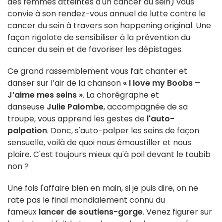
des femmes atteintes d'un cancer du sein) vous
convie à son rendez-vous annuel de lutte contre le
cancer du sein à travers son happening original. Une
façon rigolote de sensibiliser à la prévention du
cancer du sein et de favoriser les dépistages.
Ce grand rassemblement vous fait chanter et
danser sur l’air de la chanson
« I love my Boobs –
J’aime mes seins »
. La chorégraphe et
danseuse
Julie Palombe
, accompagnée de sa
troupe, vous apprend les gestes de
l'auto-
palpation
. Donc, s'auto-palper les seins de façon
sensuelle, voilà de quoi nous émoustiller et nous
plaire. C'est toujours mieux qu'à poil devant le toubib
non ?
Une fois l'affaire bien en main, si je puis dire, on ne
rate pas le final mondialement connu du
fameux
lancer de soutiens-gorge
. Venez figurer sur