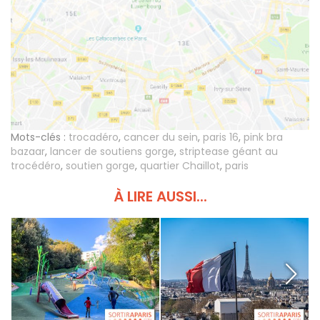
Mots-clés :
trocadéro
,
cancer du sein
,
paris 16
,
pink bra
bazaar
,
lancer de soutiens gorge
,
striptease géant au
trocédéro
,
soutien gorge
,
quartier Chaillot
,
paris
À LIRE AUSSI...