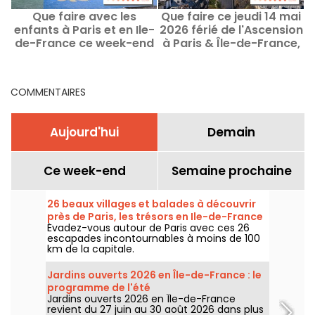
Que faire avec les
Que faire ce jeudi 14 mai
E
enfants à Paris et en Ile-
2026 férié de l'Ascension
de-France ce week-end
à Paris & Île-de-France,
des 8 au 9 août 2026 ?
les idées sorties
COMMENTAIRES
Aujourd'hui
Demain
Ce week-end
Semaine prochaine
26 beaux villages et balades à découvrir
près de Paris, les trésors en Ile-de-France
Évadez-vous autour de Paris avec ces 26
escapades incontournables à moins de 100
km de la capitale.
Jardins ouverts 2026 en Île-de-France : le
programme de l'été
Jardins ouverts 2026 en Île-de-France
revient du 27 juin au 30 août 2026 dans plus