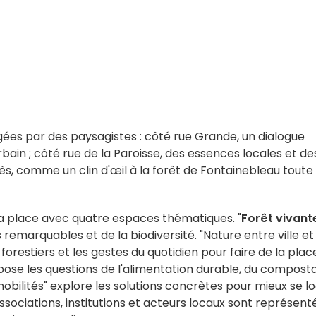
es par des paysagistes : côté rue Grande, un dialogue
ain ; côté rue de la Paroisse, des essences locales et de
ès, comme un clin d'œil à la forêt de Fontainebleau toute
a place avec quatre espaces thématiques. "
Forêt vivant
remarquables et de la biodiversité. "Nature entre ville et
s forestiers et les gestes du quotidien pour faire de la plac
l" pose les questions de l'alimentation durable, du compos
 mobilités" explore les solutions concrètes pour mieux se lo
ssociations, institutions et acteurs locaux sont représent