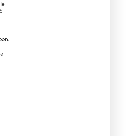
le,
 à
pon,
le