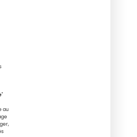
s
e
"
e au
tage
ger,
és