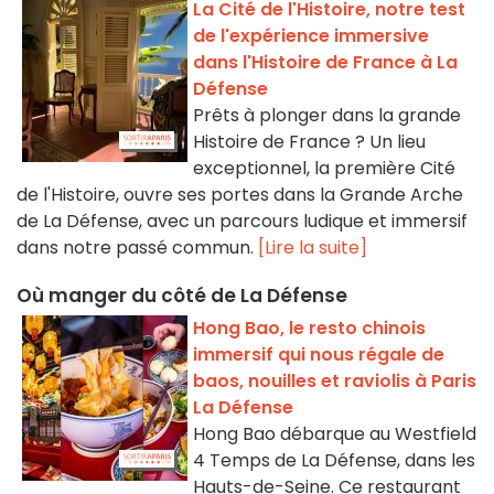
La Cité de l'Histoire, notre test
de l'expérience immersive
dans l'Histoire de France à La
Défense
Prêts à plonger dans la grande
Histoire de France ? Un lieu
exceptionnel, la première Cité
de l'Histoire, ouvre ses portes dans la Grande Arche
de La Défense, avec un parcours ludique et immersif
dans notre passé commun.
[Lire la suite]
Où manger du côté de La Défense
Hong Bao, le resto chinois
immersif qui nous régale de
baos, nouilles et raviolis à Paris
La Défense
Hong Bao débarque au Westfield
4 Temps de La Défense, dans les
Hauts-de-Seine. Ce restaurant