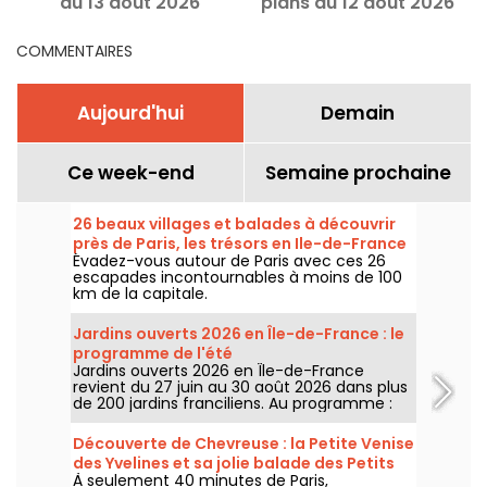
du 13 août 2026
plans du 12 août 2026
COMMENTAIRES
Aujourd'hui
Demain
Ce week-end
Semaine prochaine
26 beaux villages et balades à découvrir
près de Paris, les trésors en Ile-de-France
Évadez-vous autour de Paris avec ces 26
escapades incontournables à moins de 100
km de la capitale.
Jardins ouverts 2026 en Île-de-France : le
programme de l'été
Jardins ouverts 2026 en Île-de-France
revient du 27 juin au 30 août 2026 dans plus
de 200 jardins franciliens. Au programme :
concerts, spectacles, visites, ateliers et
installations artistiques.
Découverte de Chevreuse : la Petite Venise
des Yvelines et sa jolie balade des Petits
À seulement 40 minutes de Paris,
Ponts