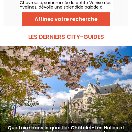
Chevreuse, surnommée la petite Venise des
Yvelines, dévoile une splendide balade à
travers ses petits ponts. Ce véritable écrin
de verdure, accessible en RER, nous dévpoile
Affinez votre recherche
une escapade au charme insoupçonné. On
vous embarque pour une aventure nature
entre canaux et sentiers pittoresques !
LES DERNIERS CITY-GUIDES
Que faire dans le quartier Châtelet-Les Halles et