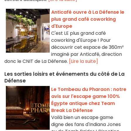
Anticafé ouvre à La Défense le
plus grand café coworking
d'Europe
C'est LE plus grand café
coworking d'Europe ! Pour
découvrir cet espace de 360m²
imaginé par Anticafé, direction
donc le CNIT de La Défense.
[Lire la suite]
Les sorties loisirs et événements du côté de La
Défense
Le Tombeau du Pharaon : notre
avis sur l'escape game 100%
Égypte antique chez Team
Break La Défense
Voilà bien un escape game
digne des fans d'Indiana Jones