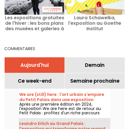
Les expositions gratuites
Laura Schawelka,
de l'hiver : les bons plans
l'exposition au Goethe
l
des musées et galeries à
Institut
Paris
COMMENTAIRES
Aujourd'hui
Demain
Ce week-end
Semaine prochaine
We are (still) here : l'art urbain s'empare
du Petit Palais dans une exposition
Après une première édition en 2024,
gratuite cet été
l'exposition We are here est de retour au
Petit Palais : profitez d'un riche parcours
d'art urbain en plein cœur du musée des
Beaux-Arts. L'exposition est visible
Leandro Erlich au Grand Palais :
gratuitement du 20 juin au 20 septembre
l'exposition qui transforme notre regard