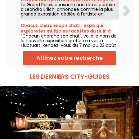
2026.
Le Grand Palais consacre une rétrospective
sur le réel - nos photos
à Leandro Erlich, annoncée comme la plus
grande exposition dédiée à l'artiste en
Europe ! Rendez-vous du 2 juin au 6
septembre 2026 pour découvrir l'univers
Chacun cherche son chat: l'expo qui
singulier de Leandro Erlich, connu pour ses
explore les multiples facettes du félin à
installations qui brouillent nos repères et
"Chacun cherche son chat", voilà le nom de
Fluctuart - nos photos
notre perception dans l'espace public.
la nouvelle exposition gratuite à voir à
Fluctuart. Rendez-vous du 7 mai au 23 août
2026 pour admirer les œuvres d'une dizaine
d'artistes issus de l’art urbain. Pour
Affinez votre recherche
l'occasion, Madame, Kraken, Ardif ou encore
Wenna explorent les multiples facettes du
félin qui nous intrigue tant.
LES DERNIERS CITY-GUIDES