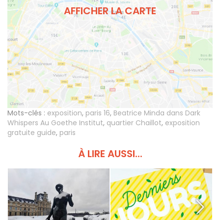
AFFICHER LA CARTE
Mots-clés :
exposition
,
paris 16
,
Beatrice Minda dans Dark
Whispers Au Goethe Institut
,
quartier Chaillot
,
exposition
gratuite guide
,
paris
À LIRE AUSSI...