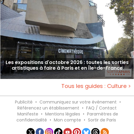
Les expositions d'octobre 2026 : toutes les sorties
artistiques à faire à Paris et en Île-de-France
Tous les guides : Culture >
Publicité
•
Communiquez sur votre événement
•
Référencez un établissement
•
FAQ / Contact
Manifeste
•
Mentions légales
•
Paramètres de
confidentialité
•
Mon compte
•
Sortir de Paris