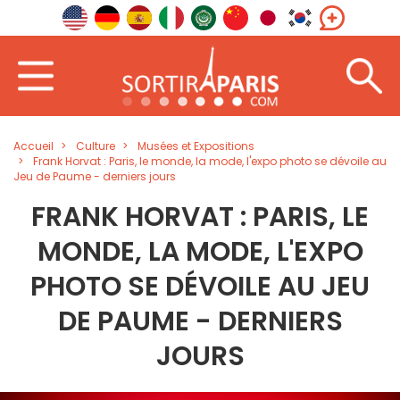
Accueil
Culture
Musées et Expositions
Frank Horvat : Paris, le monde, la mode, l'expo photo se dévoile au
Jeu de Paume - derniers jours
FRANK HORVAT : PARIS, LE
MONDE, LA MODE, L'EXPO
PHOTO SE DÉVOILE AU JEU
DE PAUME - DERNIERS
JOURS