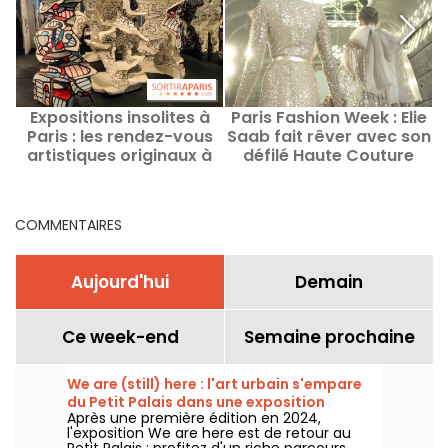
Expositions insolites à
Paris Fashion Week : Elie
Paris : les rendez-vous
Saab fait rêver avec son
artistiques originaux à
défilé Haute Couture
voir en ce moment
Automne-Hiver 2026-
a
2027 - vidéo
COMMENTAIRES
Aujourd'hui
Demain
Ce week-end
Semaine prochaine
We are (still) here : l'art urbain s'empare
du Petit Palais dans une exposition
Après une première édition en 2024,
gratuite cet été
l'exposition We are here est de retour au