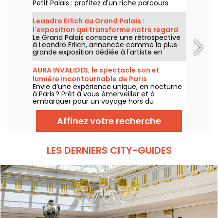
Petit Palais : profitez d'un riche parcours
d'art urbain en plein cœur du musée des
Beaux-Arts. L'exposition est visible
Leandro Erlich au Grand Palais :
gratuitement du 20 juin au 20 septembre
l'exposition qui transforme notre regard
2026.
Le Grand Palais consacre une rétrospective
sur le réel - nos photos
à Leandro Erlich, annoncée comme la plus
grande exposition dédiée à l'artiste en
Europe ! Rendez-vous du 2 juin au 6
septembre 2026 pour découvrir l'univers
AURA INVALIDES, le spectacle son et
singulier de Leandro Erlich, connu pour ses
lumière incontournable de Paris
installations qui brouillent nos repères et
Envie d’une expérience unique, en nocturne
notre perception dans l'espace public.
à Paris ? Prêt à vous émerveiller et à
embarquer pour un voyage hors du
temps dans un lieu mythique du patrimoine
? Courrez découvrir AURA INVALIDES, un
Affinez votre recherche
spectacle son et lumière, pour découvrir
l’iconique Dôme des Invalides, à la tombée
de la nuit. Un moment féérique au sein du
Dôme, qui saura séduire petits et grands.
LES DERNIERS CITY-GUIDES