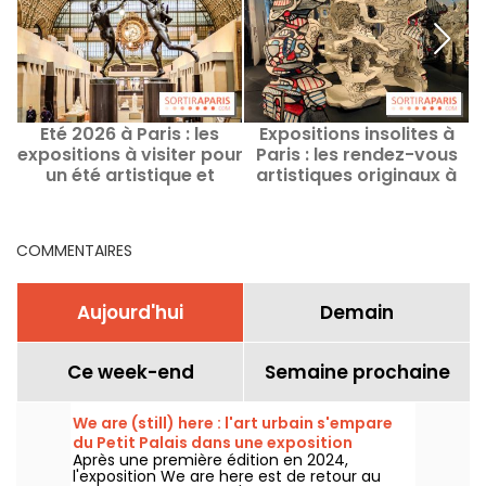
Eté 2026 à Paris : les
Expositions insolites à
L
expositions à visiter pour
Paris : les rendez-vous
un été artistique et
artistiques originaux à
a
passionnant
voir en ce moment
COMMENTAIRES
Aujourd'hui
Demain
Ce week-end
Semaine prochaine
We are (still) here : l'art urbain s'empare
du Petit Palais dans une exposition
Après une première édition en 2024,
gratuite cet été
l'exposition We are here est de retour au