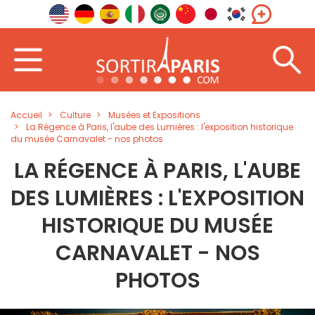
Accueil
Culture
Musées et Expositions
La Régence à Paris, l'aube des Lumières : l'exposition historique
du musée Carnavalet - nos photos
LA RÉGENCE À PARIS, L'AUBE
DES LUMIÈRES : L'EXPOSITION
HISTORIQUE DU MUSÉE
CARNAVALET - NOS
PHOTOS