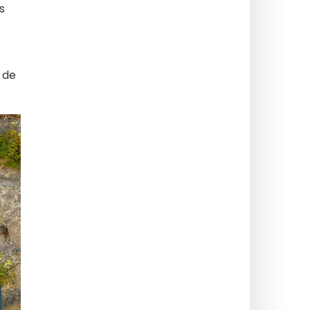
s
e de