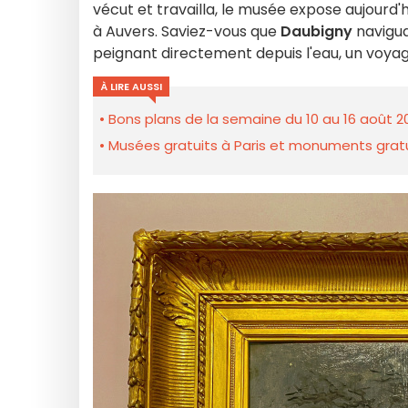
vécut et travailla, le musée expose aujourd'h
à Auvers. Saviez-vous que
Daubigny
naviguai
peignant directement depuis l'eau, un voyage
À LIRE AUSSI
Bons plans de la semaine du 10 au 16 août 2
Musées gratuits à Paris et monuments gratui