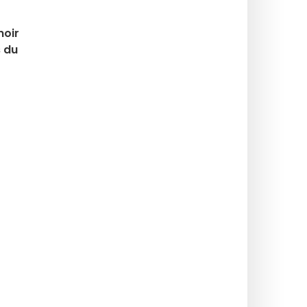
noir
 du