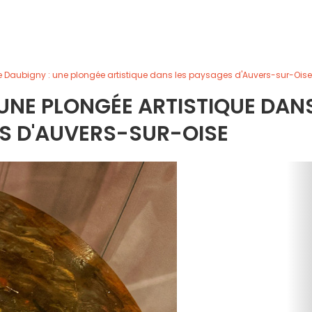
e Daubigny : une plongée artistique dans les paysages d'Auvers-sur-Oise
 UNE PLONGÉE ARTISTIQUE DAN
S D'AUVERS-SUR-OISE