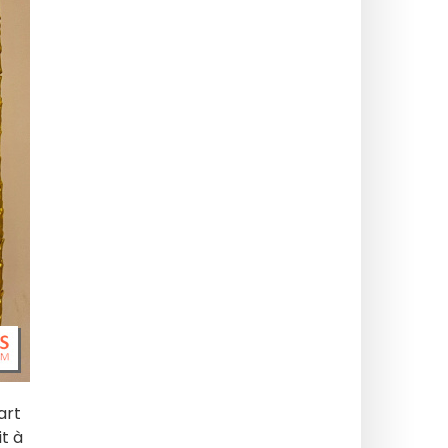
art
t à