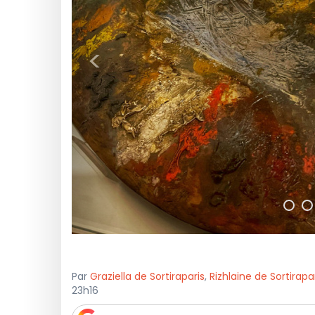
<
Par
Graziella de Sortiraparis
,
Rizhlaine de Sortirapa
23h16