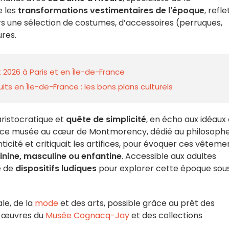
e les
transformations vestimentaires de l'époque
, refle
rs une sélection de costumes, d’accessoires (perruques,
ures.
 2026 à Paris et en Île-de-France
ts en Île-de-France : les bons plans culturels
aristocratique et
quête de simplicité
, en écho aux idéaux
 ce musée au cœur de Montmorency, dédié au philosoph
nticité et critiquait les artifices, pour évoquer ces vêteme
nine, masculine ou enfantine
. Accessible aux adultes
e de
dispositifs ludiques
pour explorer cette époque sou
ale, de la
mode
et des arts, possible grâce au prêt des
s œuvres du
Musée Cognacq-Jay
et des collections