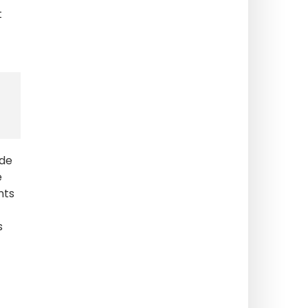
t
 de
e
nts
s