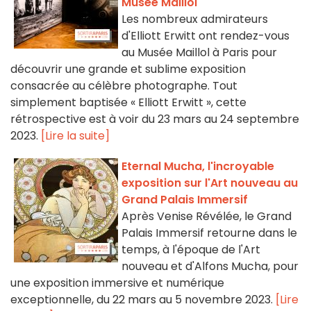
Musée Maillol
Les nombreux admirateurs
d'Elliott Erwitt ont rendez-vous
au Musée Maillol à Paris pour
découvrir une grande et sublime exposition
consacrée au célèbre photographe. Tout
simplement baptisée « Elliott Erwitt », cette
rétrospective est à voir du 23 mars au 24 septembre
2023.
[Lire la suite]
Eternal Mucha, l'incroyable
exposition sur l'Art nouveau au
Grand Palais Immersif
Après Venise Révélée, le Grand
Palais Immersif retourne dans le
temps, à l'époque de l'Art
nouveau et d'Alfons Mucha, pour
une exposition immersive et numérique
exceptionnelle, du 22 mars au 5 novembre 2023.
[Lire