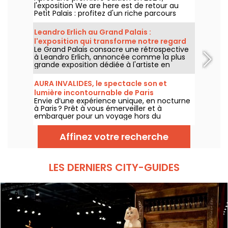
l'exposition We are here est de retour au
Petit Palais : profitez d'un riche parcours
d'art urbain en plein cœur du musée des
Beaux-Arts. L'exposition est visible
Leandro Erlich au Grand Palais :
gratuitement du 20 juin au 20 septembre
l'exposition qui transforme notre regard
2026.
Le Grand Palais consacre une rétrospective
sur le réel - nos photos
à Leandro Erlich, annoncée comme la plus
grande exposition dédiée à l'artiste en
Europe ! Rendez-vous du 2 juin au 6
septembre 2026 pour découvrir l'univers
AURA INVALIDES, le spectacle son et
singulier de Leandro Erlich, connu pour ses
lumière incontournable de Paris
installations qui brouillent nos repères et
Envie d’une expérience unique, en nocturne
notre perception dans l'espace public.
à Paris ? Prêt à vous émerveiller et à
embarquer pour un voyage hors du
temps dans un lieu mythique du patrimoine
? Courrez découvrir AURA INVALIDES, un
Affinez votre recherche
spectacle son et lumière, pour découvrir
l’iconique Dôme des Invalides, à la tombée
de la nuit. Un moment féérique au sein du
Dôme, qui saura séduire petits et grands.
LES DERNIERS CITY-GUIDES