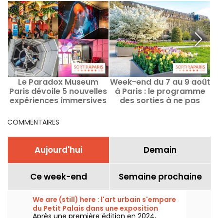
Le Paradox Museum
Week-end du 7 au 9 août
Paris dévoile 5 nouvelles
à Paris : le programme
expériences immersives
des sorties à ne pas
et un Café Hans & Gretel
manquer
COMMENTAIRES
Aujourd'hui
Demain
Ce week-end
Semaine prochaine
We are (still) here : l'art urbain s'empare
du Petit Palais dans une exposition
Après une première édition en 2024,
gratuite cet été