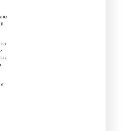
 une
il
ses
ez
ilez
a
et