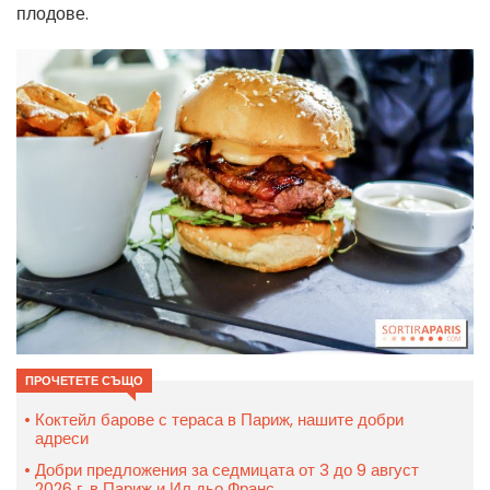
плодове.
ПРОЧЕТЕТЕ СЪЩО
Коктейл барове с тераса в Париж, нашите добри
адреси
Добри предложения за седмицата от 3 до 9 август
2026 г. в Париж и Ил дьо Франс