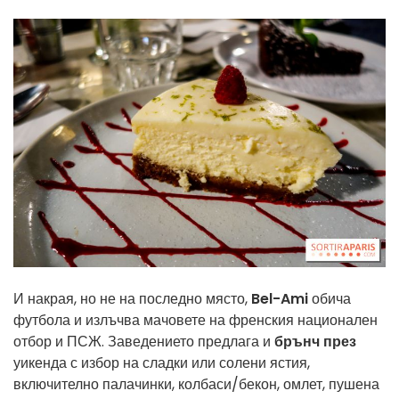
И накрая, но не на последно място,
Bel-Ami
обича
футбола и излъчва мачовете на френския национален
отбор и ПСЖ. Заведението предлага и
брънч през
уикенда с избор на сладки или солени ястия,
включително палачинки, колбаси/бекон, омлет, пушена