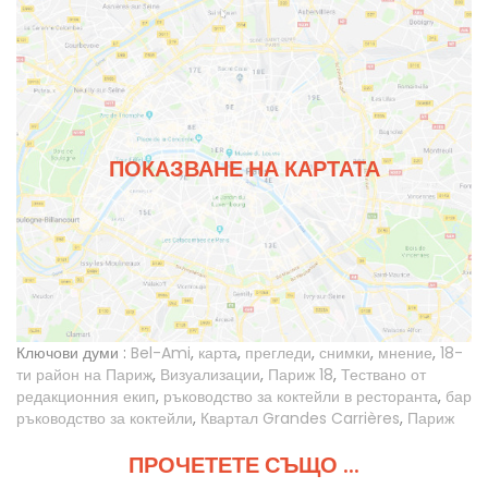
ПОКАЗВАНЕ НА КАРТАТА
Ключови думи :
Bel-Ami
,
карта
,
прегледи
,
снимки
,
мнение
,
18-
ти район на Париж
,
Визуализации
,
Париж 18
,
Тествано от
редакционния екип
,
ръководство за коктейли в ресторанта
,
бар
ръководство за коктейли
,
Квартал Grandes Carrières
,
Париж
ПРОЧЕТЕТЕ СЪЩО ...