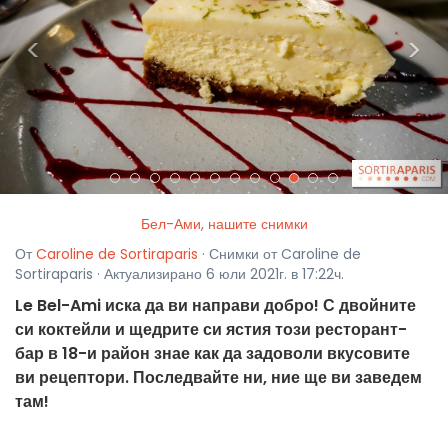
<
>
Бел-Ами, нашите снимки
От
Caroline de Sortiraparis
· Снимки от Caroline de
Sortiraparis · Актуализирано 6 юли 2021г. в 17:22ч.
Le Bel-Ami иска да ви направи добро! С двойните
си коктейли и щедрите си ястия този ресторант-
бар в 18-и район знае как да задоволи вкусовите
ви рецептори. Последвайте ни, ние ще ви заведем
там!