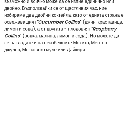
възможно и всичко може да се изпие единично или
двойно. Възползвайки се от щастливия час, ние
избираме два двойни коктейла, като от едната страна е
освежаващият
"Cucumber Collins
" (джин, краставица,
лимон и сода), а от другата - плодовият
"Raspberry
Collins
" (водка, малина, лимон и сода). Но можете да
се насладите и на неизбежните Мохито, Ментов
джулеп, Московско муле или Дайкири.