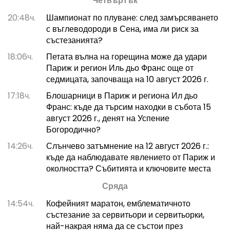
Четвъртък
20:48ч.
Шампионат по плуване: след замърсяването
с въглеводороди в Сена, има ли риск за
състезанията?
18:06ч.
Петата вълна на горещина може да удари
Париж и регион Иль дьо Франс още от
седмицата, започваща на 10 август 2026 г.
17:18ч.
Блошарници в Париж и региона Ил дьо
Франс: къде да търсим находки в събота 15
август 2026 г., денят на Успение
Богородично?
14:26ч.
Слънчево затъмнение на 12 август 2026 г.:
къде да наблюдавате явлението от Париж и
околността? Събитията и ключовите места
Сряда
14:54ч.
Кофейният маратон, емблематичното
състезание за сервитьори и сервитьорки,
най-накрая няма да се състои през