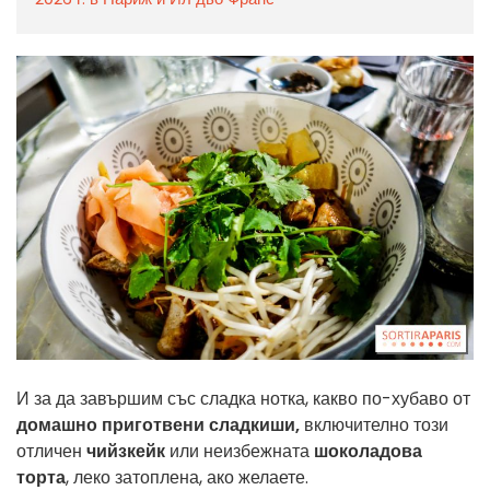
И за да завършим със сладка нотка, какво по-хубаво от
домашно приготвени сладкиши,
включително този
отличен
чийзкейк
или неизбежната
шоколадова
торта
, леко затоплена, ако желаете.