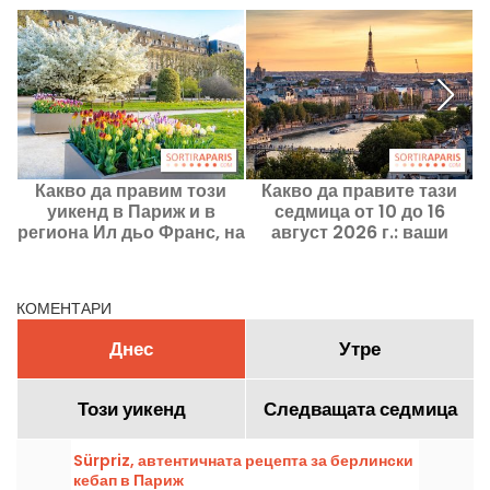
Какво да правим този
Какво да правите тази
уикенд в Париж и в
седмица от 10 до 16
региона Ил дьо Франс, на
август 2026 г.: ваши
7, 8 и 9 август 2026 г.
излизания за седмица,
пълна с преживявания в
Париж
КОМЕНТАРИ
Днес
Утре
Този уикенд
Следващата седмица
Sürpriz, автентичната рецепта за берлински
кебап в Париж