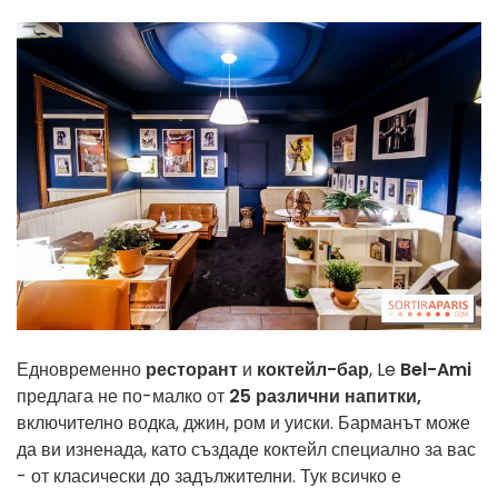
Едновременно
ресторант
и
коктейл-бар
, Le
Bel-Ami
предлага не по-малко от
25 различни напитки,
включително водка, джин, ром и уиски. Барманът може
да ви изненада, като създаде коктейл специално за вас
- от класически до задължителни. Тук всичко е