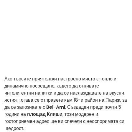
Ако търсите приятелски настроено място с топло и
динамично посрещане, където да отпивате
интелигентни напитки и да се наслаждавате на вкусни
ястия, тогава се отправете към 18-и район на Париж, за
да се запознаете с
Bel-Ami
. Създаден преди почти 5
години на
площад Клиши
, този модерен и
гостоприемен адрес ще ви спечели с неоспоримата си
щедрост.