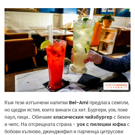
Към тези изтънчени напитки
Bel-Ami
предлага семпли,
но щедри ястия, които винаги са хит. Бургери, уок, поке
паул, пици... Обичаме
класическия чийзбургер
с бекон
и чипс. На отсрещната страна -
уок с пилешки юфка
с
бобови кълнове, джинджифил и парченца цитрусови