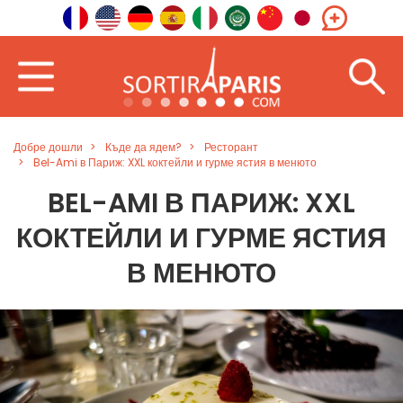
Добре дошли
Къде да ядем?
Ресторант
Bel-Ami в Париж: XXL коктейли и гурме ястия в менюто
BEL-AMI В ПАРИЖ: XXL
КОКТЕЙЛИ И ГУРМЕ ЯСТИЯ
В МЕНЮТО