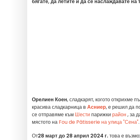
бягате, да летите и да се наслаждавате на 
Орелиен Коен
, сладкарят, когото открихме п
красива сладкарница в
Асниер
, е решил да 
се отправяме към
Шести
парижки
район
, за
мястото на
Fou de Pâtisserie на улица "Сена"
.
От
28 март до 28 април 2024 г.
това е възмо