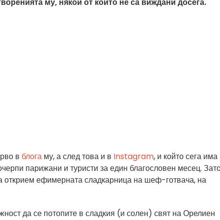
творенията му, някои от които не са виждани досега.
ърво в
блога
му, а след това и в
Instagram
, и който сега има
почерпи парижани и туристи за един благословен месец. Зат
 да открием ефимерната сладкарница на шеф-готвача, на
жност да се потопите в сладкия (и солен) свят на Орелиен