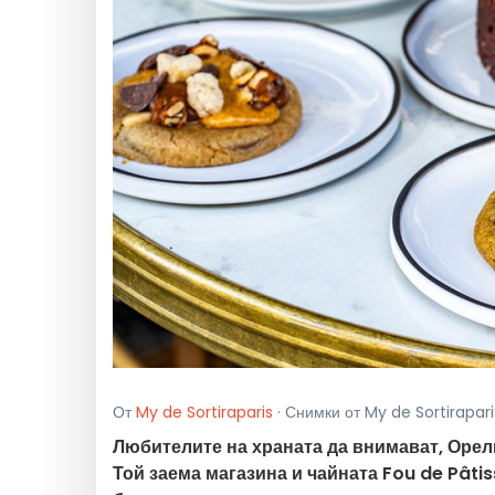
От
My de Sortiraparis
· Снимки от My de Sortirapari
Любителите на храната да внимават, Орел
Той заема магазина и чайната Fou de Pâtis