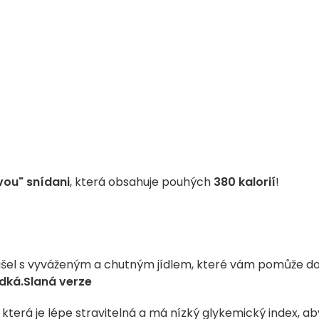
vou" snídani
, která obsahuje pouhých
380 kalorií
!
išel s vyváženým a chutným jídlem, které vám pomůže d
adká.
Slaná verze
terá je lépe stravitelná a má nízký glykemický index, ab