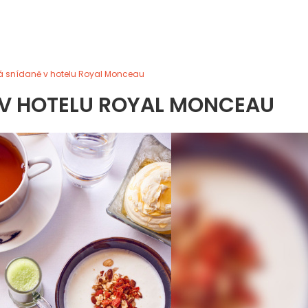
á snídaně v hotelu Royal Monceau
 V HOTELU ROYAL MONCEAU