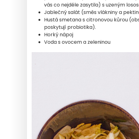
vás co nejdéle zasytila) s uzeným lo
Jablečný salát (směs vlákniny a pektinu
Hustá smetana s citronovou kůrou (obs
poskytují probiotika).
Horký nápoj
Voda s ovocem a zeleninou