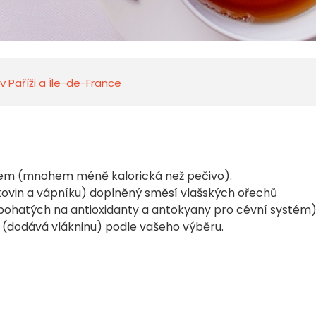
 v Paříži a Île-de-France
em (mnohem méně kalorická než pečivo).
lkovin a vápníku) doplněný směsí vlašských ořechů
bohatých na antioxidanty a antokyany pro cévní systém)
l (dodává vlákninu) podle vašeho výběru.