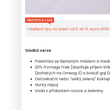
PŘEČTĚTE SI TAKÉ
Nejlepší tipy na týden od 3. do 9. srpna 2026
Sladká verze
Palačinka se šlehaným máslem a med
20% fromage frais (doplňuje příjem bí
(bohatých na Omeag 3) a bobulí goji (
Detoxikační nebo "velký zelený" koktej
Horký nápoj
Voda s přídavkem ovoce a zeleniny.