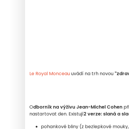
Le Royal Monceau
uvádí na trh novou
"zdra
O
dborník na výživu Jean-Michel Cohen
př
nastartovat den. Existují
2 verze: slaná a sl
pohankové bliny (z bezlepkové mouky, k