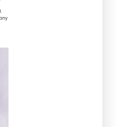
.
tany