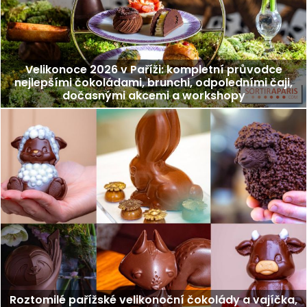
Velikonoce 2026 v Paříži: kompletní průvodce
nejlepšími čokoládami, brunchi, odpoledními čaji,
dočasnými akcemi a workshopy
Roztomilé pařížské velikonoční čokolády a vajíčka,