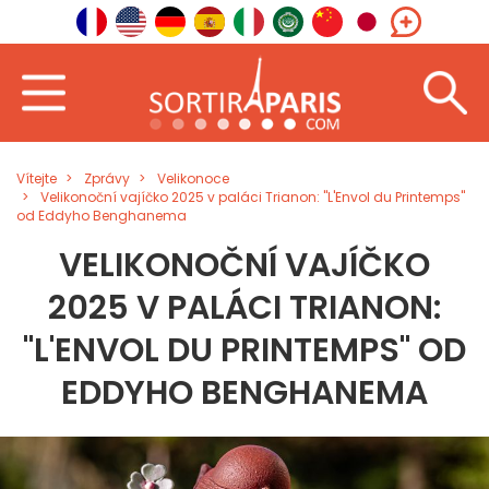
Vítejte
Zprávy
Velikonoce
Velikonoční vajíčko 2025 v paláci Trianon: "L'Envol du Printemps"
od Eddyho Benghanema
VELIKONOČNÍ VAJÍČKO
2025 V PALÁCI TRIANON:
"L'ENVOL DU PRINTEMPS" OD
EDDYHO BENGHANEMA