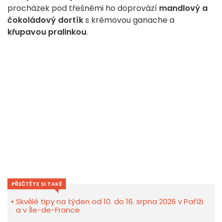
procházek pod třešněmi ho doprovází
mandlový a
čokoládový dortík
s krémovou ganache a
křupavou pralinkou
.
PŘEČTĚTE SI TAKÉ
Skvělé tipy na týden od 10. do 16. srpna 2026 v Paříži
a v Île-de-France