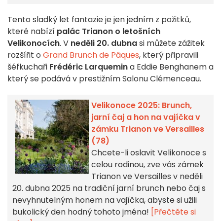
Tento sladký let fantazie je jen jedním z požitků,
které nabízí
palác Trianon o letošních
Velikonocích
. V
neděli 20. dubna
si můžete zážitek
rozšířit o
Grand Brunch de Pâques
, který připravili
šéfkuchaři
Frédéric Larquemin
a Eddie Benghanem a
který se podává v prestižním Salonu Clémenceau.
Velikonoce 2025: Brunch,
jarní čaj a hon na vajíčka v
zámku Trianon ve Versailles
(78)
Chcete-li oslavit Velikonoce s
celou rodinou, zve vás zámek
Trianon ve Versailles v neděli
20. dubna 2025 na tradiční jarní brunch nebo čaj s
nevyhnutelným honem na vajíčka, abyste si užili
bukolický den hodný tohoto jména!
[Přečtěte si