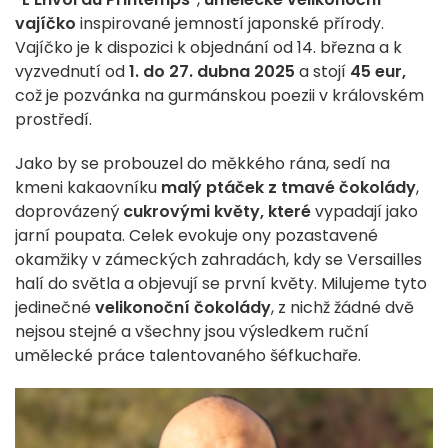
vajíčko
inspirované jemností japonské přírody.
Vajíčko je k dispozici k objednání od 14. března a k
vyzvednutí od
1. do 27. dubna 2025
a stojí
45 eur,
což je pozvánka na gurmánskou poezii v královském
prostředí.
Jako by se probouzel do měkkého rána, sedí na
kmeni kakaovníku
malý ptáček z tmavé čokolády
,
doprovázený
cukrovými květy, které
vypadají jako
jarní poupata. Celek evokuje ony pozastavené
okamžiky v zámeckých zahradách, kdy se Versailles
halí do světla a objevují se první květy. Milujeme tyto
jedinečné
velikonoční čokolády
, z nichž žádné dvě
nejsou stejné a všechny jsou výsledkem ruční
umělecké práce talentovaného šéfkuchaře.