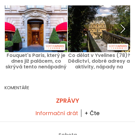
Fouquet's Paris, který je
Co dělat v Yvelines (78)?
T
dnes již palácem, co
Dědictví, dobré adresy a
skrývá tento nenápadný
aktivity, nápady na
p
hotel?
výlety
KOMENTÁŘE
ZPRÁVY
Informační drát
+ Čte
Sobota