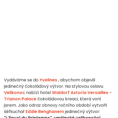
Vydáváme se do
Yvelines
, abychom objevili
jedinečný čokoládový výtvor. Na stylovou oslavu
Velikonoc
nabízí hotel
Waldorf Astoria Versailles -
Trianon Palace
čokoládovou kreaci, která voní
jarem. Jako odraz obnovy ročního období vytvořil
šéfkuchař
Eddie Benghanem
jedinečný výtvor:
"L'Envol du Printemps"
,
umělecké velikonoční