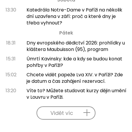
13:30
Katedrála Notre-Dame v Paříži na několik
dní uzavřena v září: proč a které dny je
třeba vyhnout?
Pátek
18:31
Dny evropského dědictví 2026: prohlídky u
kláštera Maubuisson (95), program
15:31
Úmrtí Kavinsky: kde a kdy se budou konat
pohřby v Paříži?
15:02
Chcete vidět papeže Lva XIV. v Paříži? Zde
je datum a čas zahájení rezervací.
13:20
Víte to? Můžete studovat kurzy dějin umění
v Louvru v Paříži.
Vidět víc