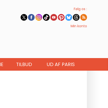
Følg os :
Min konto
IE
TILBUD
UD AF PARIS