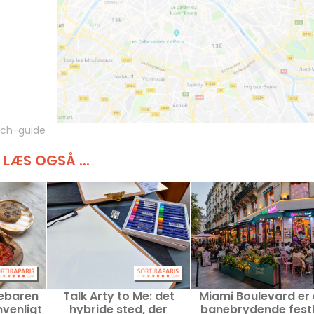
nch-guide
LÆS OGSÅ ...
febaren
Talk Arty to Me: det
Miami Boulevard er
venligt
hybride sted, der
banebrydende festl