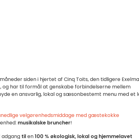
måneder siden i hjertet af Cinq Toits, den tidligere Exelm
, og har til formål at genskabe forbindelserne mellem
ilbyde en ansvarlig, lokal og sæsonbestemt menu med et l
nedlige velgørenhedsmiddage med gæstekokke
venhed:
musikalske bruncher
!
 adgang
til
en
100 % økologisk, lokal og hjemmelavet