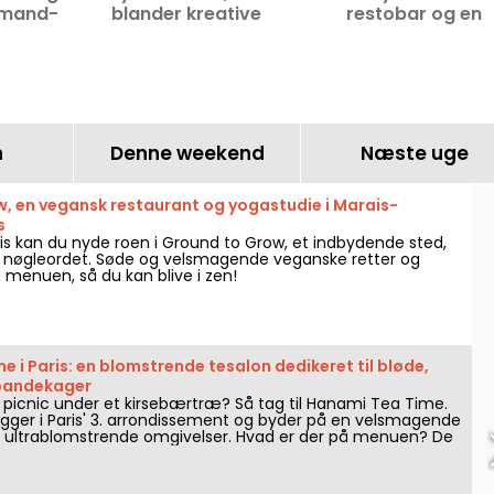
rmand-
blander kreative
restobar og en
cooning
atelierer og
ubegrænset brunch
.
kunstrestaurant i Marais
weekenden.
ent.
n
Denne weekend
Næste uge
, en vegansk restaurant og yogastudie i Marais-
s
ais kan du nyde roen i Ground to Grow, et indbydende sted,
 nøgleordet. Søde og velsmagende veganske retter og
 menuen, så du kan blive i zen!
 i Paris: en blomstrende tesalon dedikeret til bløde,
 pandekager
en picnic under et kirsebærtræ? Så tag til Hanami Tea Time.
igger i Paris' 3. arrondissement og byder på en velsmagende
 ultrablomstrende omgivelser. Hvad er der på menuen? De
e og salte fluffy pandekager, ledsaget af en række
etdrikke.