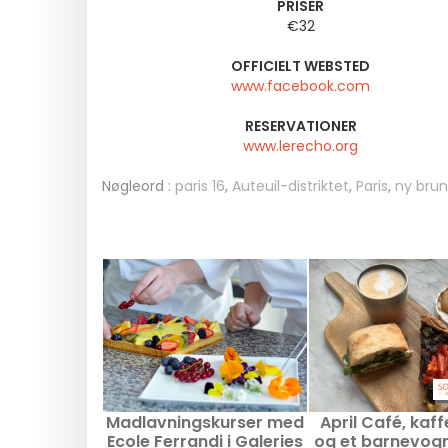
PRISER
€32
OFFICIELT WEBSTED
www.facebook.com
RESERVATIONER
www.lerecho.org
Nøgleord :
paris 16
,
Auteuil-distriktet
,
Paris
,
ny bru
Madlavningskurser med
April Café, kaf
Ecole Ferrandi i Galeries
og et barnevogn