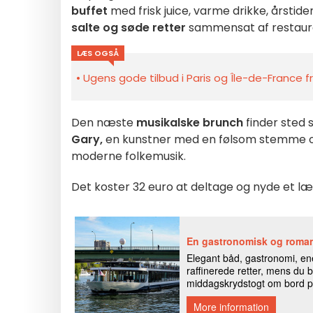
buffet
med frisk juice, varme drikke, årstid
salte og søde retter
sammensat af restaur
LÆS OGSÅ
Ugens gode tilbud i Paris og Île-de-France fra
Den næste
musikalske brunch
finder sted 
Gary,
en kunstner med en følsom stemme og 
moderne folkemusik.
Det koster 32 euro at deltage og nyde et læk