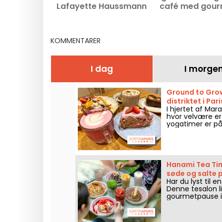
Lafayette Haussmann
café med gou
menu til en co
pause i 10
arrondissem
KOMMENTARER
I dag
I morge
Ground to Grow
distriktet i Pari
I hjertet af Mar
hvor velvære er
yogatimer er på
Hanami Tea Time
søde og salte
Har du lyst til 
Denne tesalon l
gourmetpause i
uundgåelige sød
eksotiske gourm