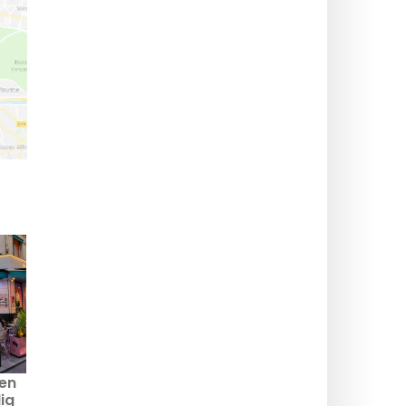
 en
ig