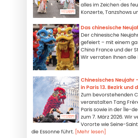
alles im Zeichen des f
Konzerte, Tanzshows un
Das chinesische Neujah
Der chinesische Neujahr
gefeiert – mit einem g
China France und der St
Wir verraten Ihnen alle 
Chinesisches Neujahr
in Paris 13. Bezirk und
Zum bevorstehenden Chi
veranstalten Tang Frère
Paris sowie in der Île
zum 7. März 2026. Wir v
Vororte wie Seine-Saint
die Essonne führt.
[Mehr lesen]