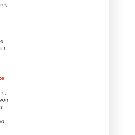
en,
re
et.
ze
nt,
 von
is
nd