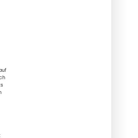
auf
rch
ts
n
t