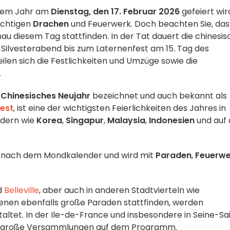
iesem Jahr am
Dienstag, den 17. Februar 2026
gefeiert wir
chtigen
Drachen
und Feuerwerk. Doch beachten Sie, das
nau diesem Tag stattfinden. In der Tat dauert die chinesi
 Silvesterabend bis zum Laternenfest am 15. Tag des
ilen sich die Festlichkeiten und Umzüge sowie die
.
s
Chinesisches Neujahr
bezeichnet und auch bekannt als
est
, ist eine der wichtigsten Feierlichkeiten des Jahres in
ndern wie
Korea
,
Singapur
,
Malaysia
,
Indonesien
und auf
s nach dem Mondkalender und wird mit
Paraden
,
Feuerwe
d
Belleville
, aber auch in anderen Stadtvierteln wie
 denen ebenfalls große Paraden stattfinden, werden
altet. In der Ile-de-France und insbesondere in Seine-Sa
nd große Versammlungen auf dem Programm.