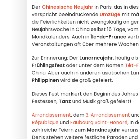
Der
Chinesische Neujahr
in Paris, das in d
verspricht beeindruckende
Umzüge
mit mä
die Feierlichkeiten nicht zwangsläufig an ge
Neujahrswoche in China selbst 16 Tage, vom
Mondkalenders. Auch in
Île-de-France
verte
Veranstaltungen oft über mehrere Wochen
Zur Erinnerung: Der
Lunarneujahr
, häufig al
Frühlingsfest
oder unter dem Namen
Têt-F
China. Aber auch in anderen asiatischen Lä
Philippinen
wird sie groß gefeiert.
Dieses Fest markiert den Beginn des Jahre
Festessen,
Tanz
und Musik groß gefeiert!
Arrondissement
, dem
3. Arrondissement
un
République
und
Faubourg Saint-Honoré
, in
zahlreiche Feiern
zum
Mondneujahr
veranst
Denis stehen weitere festliche Paraden u