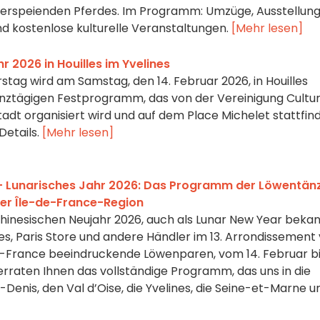
euerspeienden Pferdes. Im Programm: Umzüge, Ausstellung
d kostenlose kulturelle Veranstaltungen.
[Mehr lesen]
r 2026 in Houilles im Yvelines
stag wird am Samstag, den 14. Februar 2026, in Houilles
anztägigen Festprogramm, das von der Vereinigung Cultu
adt organisiert wird und auf dem Place Michelet stattfind
Details.
[Mehr lesen]
 – Lunarisches Jahr 2026: Das Programm der Löwentän
 der Île-de-France-Region
nesischen Neujahr 2026, auch als Lunar New Year bekan
s, Paris Store und andere Händler im 13. Arrondissement
-de-France beeindruckende Löwenparen, vom 14. Februar b
erraten Ihnen das vollständige Programm, das uns in die
-Denis, den Val d’Oise, die Yvelines, die Seine-et-Marne u