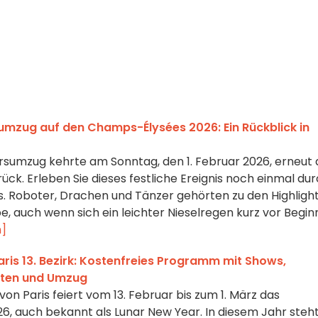
umzug auf den Champs-Élysées 2026: Ein Rückblick in
rsumzug kehrte am Sonntag, den 1. Februar 2026, erneut 
ck. Erleben Sie dieses festliche Ereignis noch einmal du
s. Roboter, Drachen und Tänzer gehörten zu den Highligh
e, auch wenn sich ein leichter Nieselregen kurz vor Begin
n]
aris 13. Bezirk: Kostenfreies Programm mit Shows,
täten und Umzug
on Paris feiert vom 13. Februar bis zum 1. März das
6, auch bekannt als Lunar New Year. In diesem Jahr steh