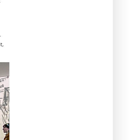
t
r
t,