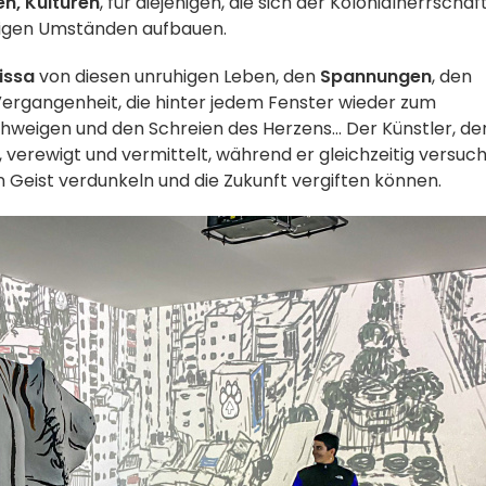
en,
Kulturen
, für diejenigen, die sich der Kolonialherrschaf
rigen Umständen aufbauen.
issa
von diesen unruhigen Leben, den
Spannungen
, den
 Vergangenheit, die hinter jedem Fenster wieder zum
igen und den Schreien des Herzens... Der Künstler, de
verewigt und vermittelt, während er gleichzeitig versuch
n Geist verdunkeln und die Zukunft vergiften können.