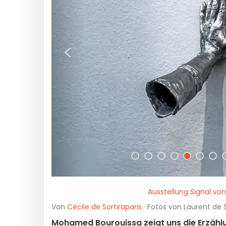
<
Ausstellung Signal vo
Von
Cécile de Sortiraparis
· Fotos von Laurent de S
Mohamed Bourouissa zeigt uns die Erzählun