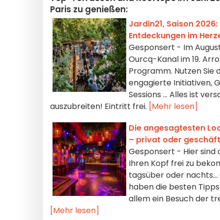
Paris zu genießen:
Jardin21, Saison 2026: 
Entdeckungen im Herzen
Gesponsert - Im August 
Ourcq-Kanal im 19. Arro
Programm. Nutzen Sie d
engagierte Initiativen
Sessions … Alles ist ve
auszubreiten! Eintritt frei.
[Mehr lesen]
Die angesagtesten Loca
– privat oder geschäft
Gesponsert - Hier sind 
Ihren Kopf frei zu be
tagsüber oder nachts… O
haben die besten Tipps
allem ein Besuch der t
[Mehr lesen]