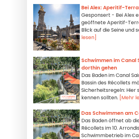
Bei Alex: Aperitif-Terr
Gesponsert - Bei Alex et
geöffnete Aperitif-Ter
Blick auf die Seine un
lesen]
Schwimmen im Canal Sai
dorthin gehen
Das Baden im Canal Sain
Bassin des Récollets mög
Sicherheitsregeln: Hier
kennen sollten.
[Mehr l
Das Schwimmen am Can
Das Baden öffnet ab die
Récollets im 10. Arrond
Schwimmbetrieb im Cana