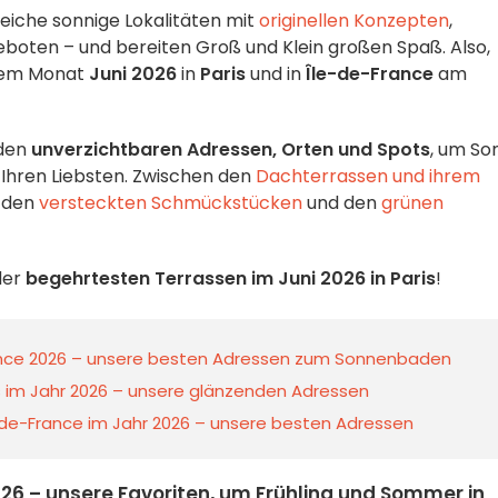
eiche sonnige Lokalitäten mit
originellen Konzepten
,
boten – und bereiten Groß und Klein großen Spaß. Also,
esem Monat
Juni 2026
in
Paris
und in
Île-de-France
am
 den
unverzichtbaren Adressen, Orten und Spots
, um So
 Ihren Liebsten. Zwischen den
Dachterrassen und ihrem
, den
versteckten Schmückstücken
und den
grünen
der
begehrtesten Terrassen im Juni 2026 in Paris
!
rance 2026 – unsere besten Adressen zum Sonnenbaden
ris im Jahr 2026 – unsere glänzenden Adressen
e-de-France im Jahr 2026 – unsere besten Adressen
26 – unsere Favoriten, um Frühling und Sommer in