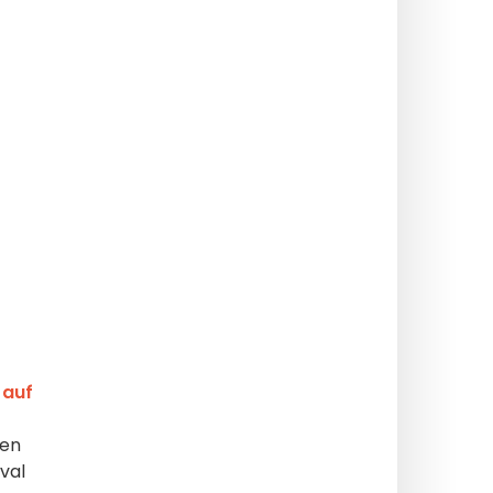
 auf
ken
val