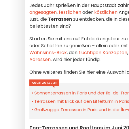
Jedes Jahr sprießen in der Hauptstadt zahlr
angesagten
,
festlichen
oder
köstlichen
Ange
Lust, die
Terrassen
zu entdecken, die in di
beliebtesten sind?
Starten Sie mit uns auf Entdeckungstour zu
oder Schatten zu genießen – allein oder mit
Wahnsinns-Blick
, den
flüchtigen Konzepten
Adressen
, wird hier jeder fündig.
Ohne weiteres finden Sie hier eine Auswahl 
AUCH ZU LESEN
Sonnenterrassen in Paris und der Île-de-F
Terrassen mit Blick auf den Eiffelturm in Pa
Großzügige Terrassen in Paris und in der Îl
Top-Terrassen und Rooftops im Juni 20