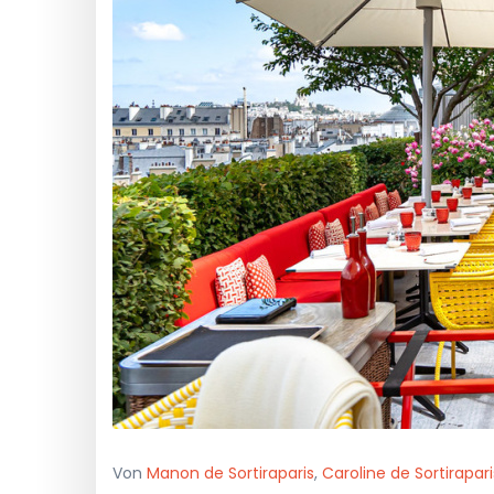
Von
Manon de Sortiraparis
,
Caroline de Sortirapari