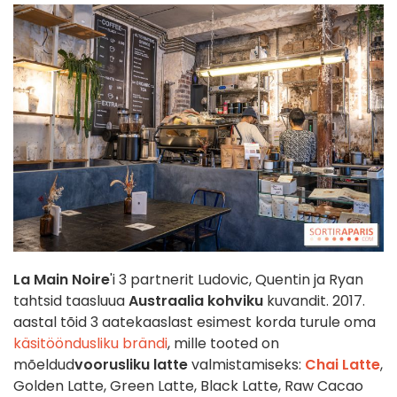
La Main Noire
'i 3 partnerit Ludovic, Quentin ja Ryan
tahtsid taasluua
Austraalia kohviku
kuvandit. 2017.
aastal tõid 3 aatekaaslast esimest korda turule oma
käsitööndusliku brändi
, mille tooted on
mõeldud
voorusliku
latte
valmistamiseks:
Chai Latte
,
Golden Latte, Green Latte, Black Latte, Raw Cacao