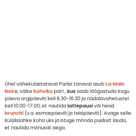
Ühel vähekülastataval Pariisi tänaval asub
La Main
Noire
, väike
kohviku
pärl
, kus
saab lõõgastuda kogu
päeva argipäeviti kell 8.30-16.30 ja nädalavahetustel
kell 10.00-17.00, et nautida
lattepausi
või head
brunchi
(v.a. esmaspäeviti ja teisipäeviti). Avage selle
külalislahke koha uks ja istuge mõnda puidust lauda,
et nautida mõnusat aega.