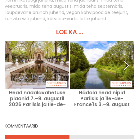
veebruaris
,
mida teha augustis
,
mida teha septembris
,
Laupäevane brunch juhend
,
vegan kohvipoodide teejuht
,
kohviku wifi juhend
,
kõrvitsa-vürtsi latte juhend
LOE KA ...
Head nädalavahetuse
Nädala head nipid
plaanid 7.–9. augustil
Pariisis ja Île-de-
2026 Pariisis ja Île-de-
France'is 3.–9. august
France’is
2026
KOMMENTAARID