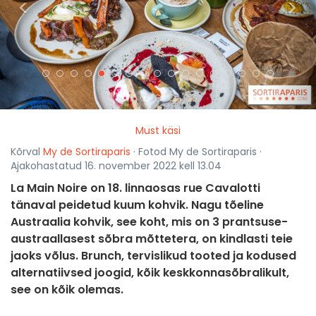
<
>
Must käsi
Kõrval
My de Sortiraparis
· Fotod My de Sortiraparis ·
Ajakohastatud 16. november 2022 kell 13.04
La Main Noire on 18. linnaosas rue Cavalotti
tänaval peidetud kuum kohvik. Nagu tõeline
Austraalia kohvik, see koht, mis on 3 prantsuse-
austraallasest sõbra mõttetera, on kindlasti teie
jaoks võlus. Brunch, tervislikud tooted ja kodused
alternatiivsed joogid, kõik keskkonnasõbralikult,
see on kõik olemas.