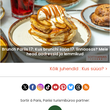
Brunch Pariis 17: Kus brunchi süüa 17. linnaosas? Meie
head aadressid ja lemmikud
Kõik juhendid : Kus süüa? >
Sortir à Paris, Pariisi turismibüroo partner: