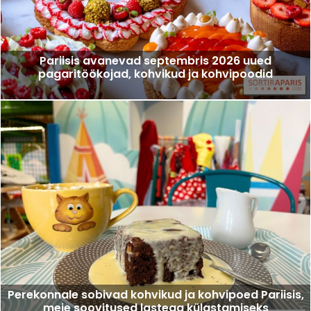
Pariisis avanevad septembris 2026 uued
pagaritöökojad, kohvikud ja kohvipoodid
Perekonnale sobivad kohvikud ja kohvipoed Pariisis,
meie soovitused lastega külastamiseks