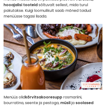
hooajalisi tooteid
sõltuvalt sellest, mida turul
pakutakse. Kuigi loomulikult saab mõned toidud
menüüsse tagasi lisada.
Menüüs olid
kõrvitsakooresupp
rosmariini,
bourratina, seente ja pestoga,
müsli
ja
soolased