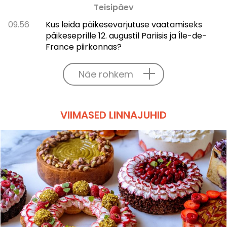
Teisipäev
09.56
Kus leida päikesevarjutuse vaatamiseks
päikeseprille 12. augustil Pariisis ja Île-de-
France piirkonnas?
Näe rohkem
VIIMASED LINNAJUHID