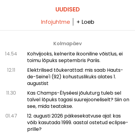
UUDISED
Infojuhtme
+ Loeb
Kolmapäev
14.54
Kohvijooks, kelnerite ikooniline võistlus, ei
toimu lõpuks septembris Pariis.
12.11
Elektrilised tõukerattad: mis saab Hauts-
de-Seine'i (92) kohustuslikuks alates 1.
augustist
11.30
Kas Champs-Élysée­si jõuluturg tuleb sel
talvel lõpuks tagasi suurejooneliselt? Siin on
see, mida teatakse.
01.47
12. augusti 2026 päikesekatvuse ajal: kas
võib kasutada 1999. aastal ostetud eclipse-
prille?