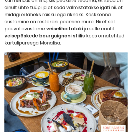
Kui menüüs on liha, siis peaksite teadma, et seda on
ainult ühte tüüpi ja et seda valmistatakse igati nii, et
midagi ei läheks raisku ega rikneks. Keskkonna
austamine on restorani peamine mure. Nii et sel
päeval avastame
veiseliha tataki
ja selle confit
veisepõskede bourguignoni stiilis
koos omatehtud
kartulipüreega Monalisa.