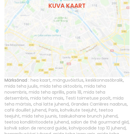
KUVA KAART
Märksõnad :
hea kaart
,
mänguvõistlus
,
keskkonnasõbralik
,
mida teha juulis
,
mida teha oktoobris
,
mida teha
novembris
,
mida teha aprillis
,
paris 18
,
mida teha
detsembris
,
mida teha mais
,
Testi toimetuse poolt
,
mida
teha märtsis
,
chaï latte juhend
,
Grandes Carrières naabrus
,
café douillet juhend
,
Paris
,
kohvikute teejuht
,
teetoa
teejuht
,
mida teha juunis
,
taskukohane brunch juhend
,
teetoa kondiitritoodete juhend
,
salon de thé gourmand giid
,
kohvik salon de rencard guide
,
kohvipoodide top 10 juhend
,
hommikusöögi juhend
,
mida teha jaanuaris
,
mida teha