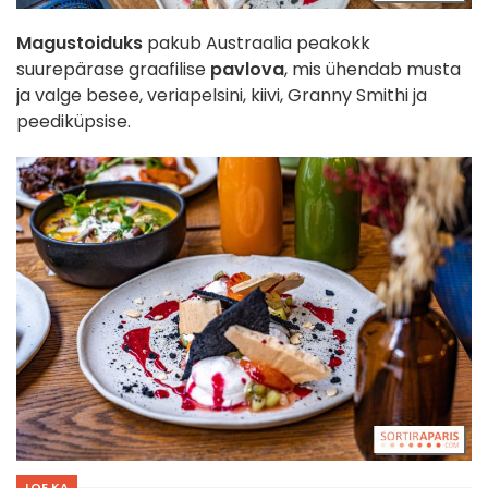
Magustoiduks
pakub Austraalia peakokk
suurepärase graafilise
pavlova
, mis ühendab musta
ja valge besee, veriapelsini, kiivi, Granny Smithi ja
peediküpsise.
LOE KA