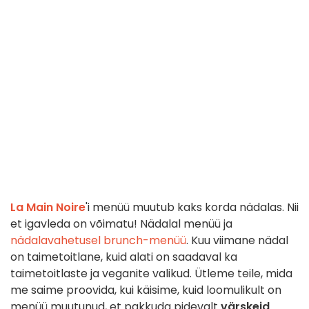
La Main Noire
'i menüü muutub kaks korda nädalas. Nii
et igavleda on võimatu! Nädalal menüü ja
nädalavahetusel brunch-menüü
. Kuu viimane nädal
on taimetoitlane, kuid alati on saadaval ka
taimetoitlaste ja veganite valikud. Ütleme teile, mida
me saime proovida, kui käisime, kuid loomulikult on
menüü muutunud, et pakkuda pidevalt
värskeid,