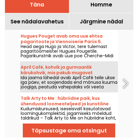
Täna
Homme
See nädalavahetus
Järgmine nädal
Hugues Pouget avab oma uue ehtsa
pagaritoote ja Viennoiserie Pariis 6.
Head aega Hugo ja Victor, tere tulemast
linnaosas
pagaritöömeister Hugues Pougetile.
Pagarikunstnik avab uue poe Cherche-Midi
tänaval Parisi kuues linnaosas, pakkudes
uuenduslikku valikut, mis ühendab prantsuse
April Café, kohvik ja gurmaanlik
pagaritöö suurklassikaid ja soolaseid saiakesi.
kärukohvik, mis pakub mugavat
Käisime teda kuulamas ja toome teile kõik.
Ida jaama lähedal avab April Café teile ukse
puhkehetke 10. linnaosas.
iga päev, et soojendada end mõnusa kuuma
joogiga, peatuda vahepalaks või veeta
mõnusalt rahulikult ja kuivas ruumis.
Talk Arty to Me : hübriidne paik, kus
ühenduvad loomeateljeed ja kunstiline
Kudumiskursused, iseseisvalt kasutatavad
restoran Maraisi piirkonnas
loomingukomplektid, jagamiseks mõeldud
taldrikud – Talk Arty to Me on hübriidne koht,
kuhu tullakse nii loometööks kui
maitsmiseks, kunstistuudiot ja vabastiilis
Täpsustage oma otsingut
hooajalise restorani vahel.