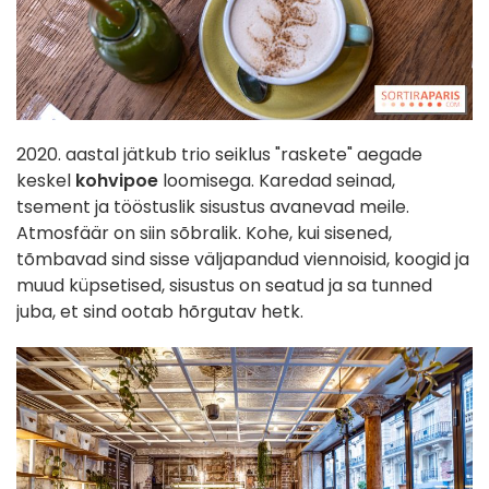
2020. aastal jätkub trio seiklus "raskete" aegade
keskel
kohvipoe
loomisega. Karedad seinad,
tsement ja tööstuslik sisustus avanevad meile.
Atmosfäär on siin sõbralik. Kohe, kui sisened,
tõmbavad sind sisse väljapandud viennoisid, koogid ja
muud küpsetised, sisustus on seatud ja sa tunned
juba, et sind ootab hõrgutav hetk.