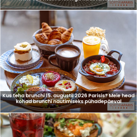
Kus teha brunchi 15. augustil 2026 Parisis? Meie head
kohad brunchi nautimiseks pühadepäeval