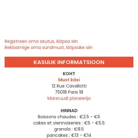
Registreeri oma asutus, klõpsa siin
Reklaamige oma sündmust, klõpsake siin
KASULIK INFORMATSIOON
KOHT
Must käsi
12 Rue Cavallotti
75018
Paris 18
Marsruudi planeerija
HINNAD
Boissons chaudes : €2.5 - €5
cakes et viennoiseries : €5 - €5.5
granola : €8.5
pancakes : €13 - €14