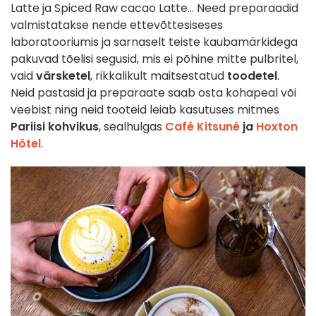
Latte ja Spiced Raw cacao Latte... Need preparaadid
valmistatakse nende ettevõttesiseses
laboratooriumis ja sarnaselt teiste kaubamärkidega
pakuvad tõelisi segusid, mis ei põhine mitte pulbritel,
vaid
värsketel
, rikkalikult maitsestatud
toodetel
.
Neid pastasid ja preparaate saab osta kohapeal või
veebist ning neid tooteid leiab kasutuses mitmes
Pariisi kohvikus
, sealhulgas
Café Kitsuné
ja
Hoxton
Hôtel
.