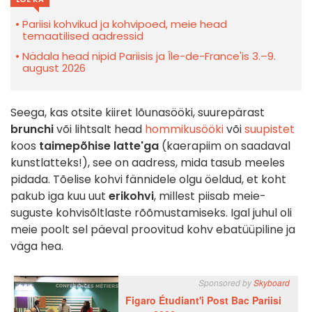
Pariisi kohvikud ja kohvipoed, meie head
temaatilised aadressid
Nädala head nipid Pariisis ja Île-de-France'is 3.–9.
august 2026
Seega, kas otsite kiiret lõunasööki, suurepärast
brunchi
või lihtsalt head
hommikusööki
või
suupistet
koos
taimepõhise latte'ga
(kaerapiim on saadaval
kunstlatteks!), see on aadress, mida tasub meeles
pidada. Tõelise kohvi fännidele olgu öeldud, et koht
pakub iga kuu uut
erikohvi
, millest piisab meie-
suguste kohvisõltlaste rõõmustamiseks. Igal juhul oli
meie poolt sel päeval proovitud kohv ebatüüpiline ja
väga hea.