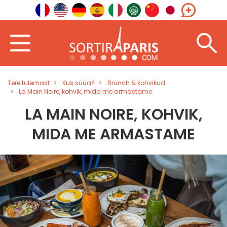
Tere tulemast
Kus süüa?
Brunch & kohvikud
La Main Noire, kohvik, mida me armastame
LA MAIN NOIRE, KOHVIK,
MIDA ME ARMASTAME