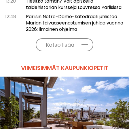
13:20
Tiesitkö tämän? Voit opiskella
taidehistorian kursseja Louvressa Pariisissa
12:48
Pariisin Notre-Dame-katedraali juhlistaa
Marian taivaaseenastumisen juhlaa vuonna
2026: ilmainen ohjelma
Katso lisää
VIIMEISIMMÄT KAUPUNKIOPETIT