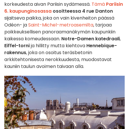
korkeudesta aivan Pariisin sydämessä.
Tämä
Pariisin
6. kaupunginosassa
osoitteessa 4 rue Danton
sijaitseva paikka, joka on vain kivenheiton päässä
Odéon- ja
Saint-Michel-metroasemilta
, tarjoaa
poikkeuksellisen panoraamanäkymän kaupunkiin
kaikessa komeudessaan.
Notre-Damen katedraali
,
Eiffel-torni
ja hillitty mutta kiehtova
Hennebique-
rakennus
, joka on osoitus teräsbetonin
arkkitehtonisesta nerokkuudesta, muodostavat
kauniin taulun avoimen taivaan alla.