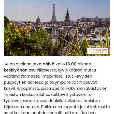
Se on avoinna
joka päivä
kello
16.00
alkaen
keskiyöhön
asti hiljaisessa, tyylikkäässä mutta
vaatimattomassa ilmapiirissä. Istut kevyiden
puupöytien ääressä, joita ympäröivät riippuvat
kasvit, ilmapiirissä, jossa upeita näkymiä rakastavien
ihmisten keskustelut sekoittuvat ystävien tai
työtovereiden kanssa drinkille tulleiden ihmisten
hiljaiseen nauruun. Paikka on elegantti ja intiimi, mutta
se ei koskaan unohda seurallisuutta: ei tiukkoja