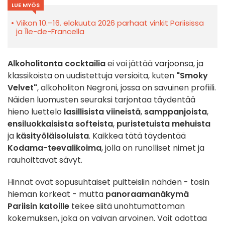
LUE MYÖS
Viikon 10.–16. elokuuta 2026 parhaat vinkit Pariisissa
ja Île-de-Francella
Alkoholitonta cocktailia
ei voi jättää varjoonsa, ja
klassikoista on uudistettuja versioita, kuten
"Smoky
Velvet"
, alkoholiton Negroni, jossa on savuinen profiili.
Näiden luomusten seuraksi tarjontaa täydentää
hieno luettelo
lasillisista viineistä
,
samppanjoista
,
ensiluokkaisista softeista
,
puristetuista mehuista
ja
käsityöläisoluista
. Kaikkea tätä täydentää
Kodama-teevalikoima
, jolla on runolliset nimet ja
rauhoittavat sävyt.
Hinnat ovat sopusuhtaiset puitteisiin nähden - tosin
hieman korkeat - mutta
panoraamanäkymä
Pariisin katoille
tekee siitä unohtumattoman
kokemuksen, joka on vaivan arvoinen. Voit odottaa