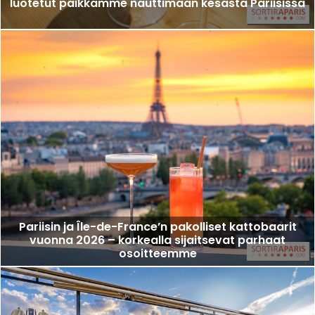
luotetut paikkamme nauttimaan kesästä Pariisissa
Pariisin ja Île-de-France’n pakolliset kattobaarit
vuonna 2026 – korkealla sijaitsevat parhaat
osoitteemme