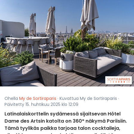
Ohella
My de Sortiraparis
· Kuvattua My de Sortiraparis ·
Päivitetty 15. huhtikuu 2025 klo 12:09
Latinalaiskorttelin sydämessä sijaitsevan Hôtel
Dame des Artsin katolta on 360° näkymä Pariisiin.
Tämä tyylikäs paikka tarjoaa talon cocktaileja,