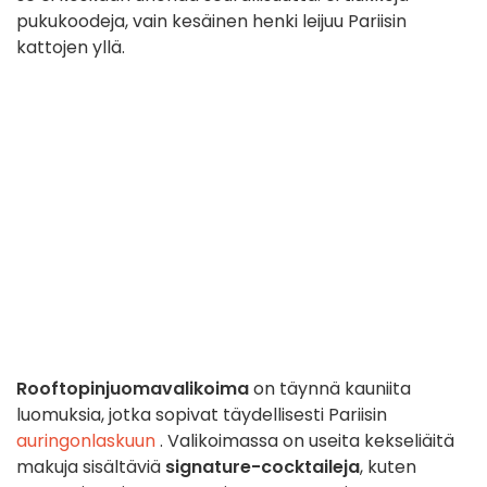
pukukoodeja, vain kesäinen henki leijuu Pariisin
kattojen yllä.
Rooftopin
juomavalikoima
on täynnä kauniita
luomuksia, jotka sopivat täydellisesti Pariisin
auringonlaskuun
. Valikoimassa on useita kekseliäitä
makuja sisältäviä
signature-cocktaileja
, kuten