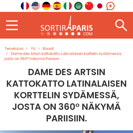
Tervetuloa
Yö
Baarit
Dame des Artsin kattokatto Latinalaisen korttelin sydämessä,
josta on 360° näkymä Pariisiin.
DAME DES ARTSIN
KATTOKATTO LATINALAISEN
KORTTELIN SYDÄMESSÄ,
JOSTA ON 360° NÄKYMÄ
PARIISIIN.