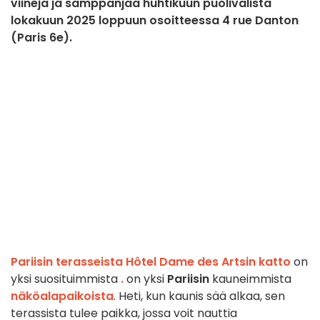
viinejä ja samppanjaa huhtikuun puolivälistä
lokakuun 2025 loppuun osoitteessa 4 rue Danton
(Paris 6e).
Pariisin terasseista
Hôtel Dame des Artsin katto
on
yksi suosituimmista
.
on yksi
Pariisin
kauneimmista
näköalapaikoista
. Heti, kun kaunis sää alkaa, sen
terassista tulee paikka, jossa voit nauttia