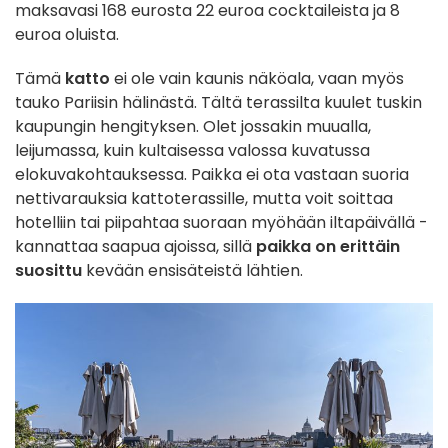
maksavasi 168 eurosta 22 euroa cocktaileista ja 8
euroa oluista.
Tämä
katto
ei ole vain kaunis näköala, vaan myös
tauko Pariisin hälinästä. Tältä terassilta kuulet tuskin
kaupungin hengityksen. Olet jossakin muualla,
leijumassa, kuin kultaisessa valossa kuvatussa
elokuvakohtauksessa. Paikka ei ota vastaan suoria
nettivarauksia kattoterassille, mutta voit soittaa
hotelliin tai piipahtaa suoraan myöhään iltapäivällä -
kannattaa saapua ajoissa, sillä
paikka on erittäin
suosittu
kevään ensisäteistä lähtien.