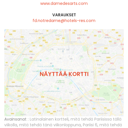
www.damedesarts.com
VARAUKSET
fd.notredame@hotels-res.com
NÄYTTÄÄ KORTTI
Avainsanat :
Latinalainen kortteli
,
mitä tehdä Pariisissa tällä
viikolla
,
mitä tehdä tänä viikonloppuna
,
Pariisi 6
,
mitä tehdä