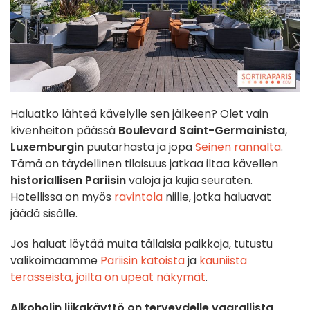
Haluatko lähteä kävelylle sen jälkeen? Olet vain
kivenheiton päässä
Boulevard Saint-Germainista
,
Luxemburgin
puutarhasta ja jopa
Seinen rannalta
.
Tämä on täydellinen tilaisuus jatkaa iltaa kävellen
historiallisen Pariisin
valoja ja kujia seuraten.
Hotellissa on myös
ravintola
niille, jotka haluavat
jäädä sisälle.
Jos haluat löytää muita tällaisia paikkoja, tutustu
valikoimaamme
Pariisin katoista
ja
kauniista
terasseista, joilta on upeat näkymät
.
Alkoholin liikakäyttö on terveydelle vaarallista,