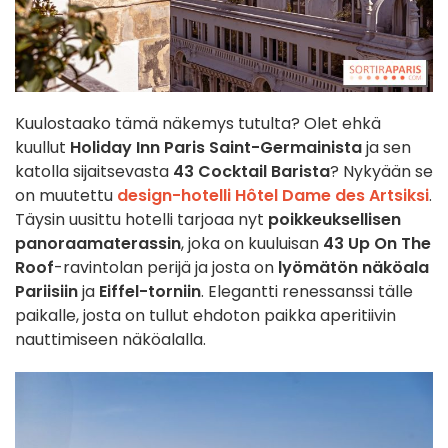
Kuulostaako tämä näkemys tutulta? Olet ehkä
kuullut
Holiday Inn Paris Saint-Germainista
ja sen
katolla sijaitsevasta
43 Cocktail Barista
? Nykyään se
on muutettu
design-hotelli Hôtel Dame des Artsiksi
.
Täysin uusittu hotelli tarjoaa nyt
poikkeuksellisen
panoraamaterassin
, joka on kuuluisan
43 Up On The
Roof
-ravintolan perijä ja josta on
lyömätön näköala
Pariisiin
ja
Eiffel-torniin
. Elegantti renessanssi tälle
paikalle, josta on tullut ehdoton paikka aperitiivin
nauttimiseen näköalalla.