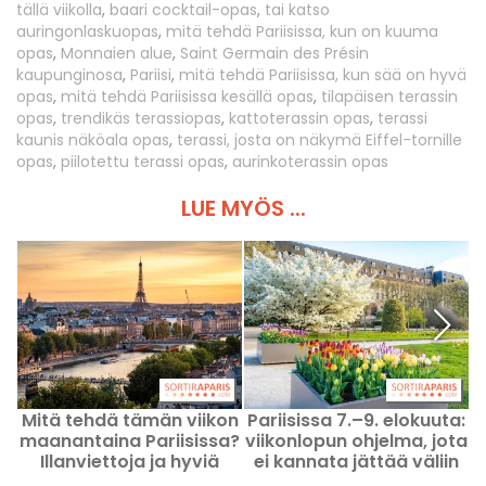
tällä viikolla
,
baari cocktail-opas
,
tai katso
auringonlaskuopas
,
mitä tehdä Pariisissa, kun on kuuma
opas
,
Monnaien alue
,
Saint Germain des Présin
kaupunginosa
,
Pariisi
,
mitä tehdä Pariisissa, kun sää on hyvä
opas
,
mitä tehdä Pariisissa kesällä opas
,
tilapäisen terassin
opas
,
trendikäs terassiopas
,
kattoterassin opas
,
terassi
kaunis näköala opas
,
terassi, josta on näkymä Eiffel-tornille
opas
,
piilotettu terassi opas
,
aurinkoterassin opas
LUE MYÖS ...
Mitä tehdä tämän viikon
Pariisissa 7.–9. elokuuta:
maanantaina Pariisissa?
viikonlopun ohjelma, jota
Illanviettoja ja hyviä
ei kannata jättää väliin
vinkkejä 10. elokuuta