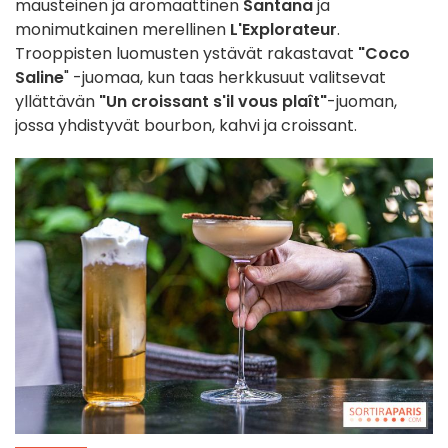
mausteinen ja aromaattinen
Santana
ja
monimutkainen merellinen
L'Explorateur
.
Trooppisten luomusten ystävät rakastavat
"Coco
Saline
" -juomaa, kun taas herkkusuut valitsevat
yllättävän
"Un croissant s'il vous plaît"
-juoman,
jossa yhdistyvät bourbon, kahvi ja croissant.