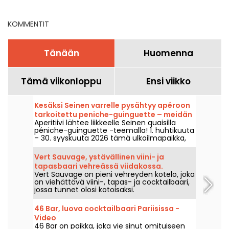
2026
KOMMENTIT
Tänään
Huomenna
Tämä viikonloppu
Ensi viikko
Kesäksi Seinen varrelle pysähtyy apéroon
tarkoitettu peniche-guinguette – meidän
Aperitiivi lähtee liikkeelle Seinen quaisilla
kuvamme
péniche-guinguette -teemalla! 1. huhtikuuta
– 30. syyskuuta 2026 tämä ulkoilmapaikka,
jonka on luonut Ranskan aperitiiviliitto,
yhdistää paikalliset herkut, käsityöläisbierit ja
Vert Sauvage, ystävällinen viini- ja
juhlatunnelman Hôtel de Ville'n ja Saint-
tapasbaari vehreässä viidakossa.
Paulin välillä nauttien kauniiden päivien
Vert Sauvage on pieni vehreyden kotelo, joka
paluusta.
on viehättävä viini-, tapas- ja cocktailbaari,
jossa tunnet olosi kotoisaksi.
46 Bar, luova cocktailbaari Pariisissa -
Video
46 Bar on paikka, joka vie sinut omituiseen