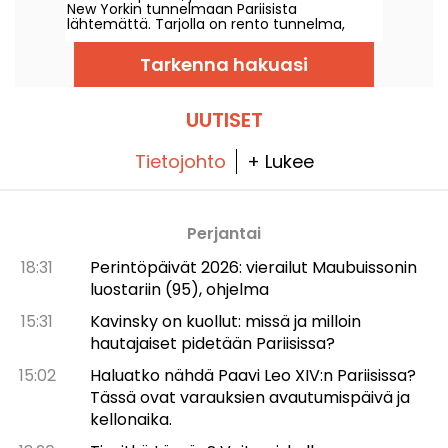
New Yorkin tunnelmaan Pariisista
lähtemättä. Tarjolla on rento tunnelma,
maukkaita cocktaileja sekä juusto- ja
leikkelelautasia!
Tarkenna hakuasi
UUTISET
Tietojohto
+ Lukee
Perjantai
18:31
Perintöpäivät 2026: vierailut Maubuissonin
luostariin (95), ohjelma
15:31
Kavinsky on kuollut: missä ja milloin
hautajaiset pidetään Pariisissa?
15:02
Haluatko nähdä Paavi Leo XIV:n Pariisissa?
Tässä ovat varauksien avautumispäivä ja
kellonaika.