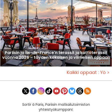
Pariisin ja Île-de-France'n terassit ja kattoterassit
vuonna 2026 – täyden kokoisen ja viimeisen oppaan
Kaikki oppaat : Yö >
Sortir à Paris, Pariisin matkailutoimiston
yhteistyökumppani: