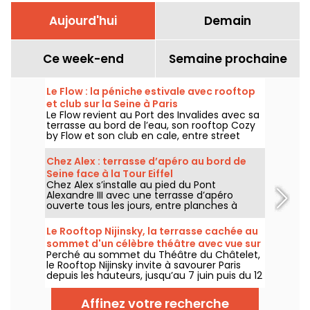
Aujourd'hui
Demain
Ce week-end
Semaine prochaine
Le Flow : la péniche estivale avec rooftop
et club sur la Seine à Paris
Le Flow revient au Port des Invalides avec sa
terrasse au bord de l’eau, son rooftop Cozy
by Flow et son club en cale, entre street
food, cocktails, DJ sets et soirées d’été sur la
Seine.
Chez Alex : terrasse d’apéro au bord de
Seine face à la Tour Eiffel
Chez Alex s’installe au pied du Pont
Alexandre III avec une terrasse d’apéro
ouverte tous les jours, entre planches à
partager, cocktails, vue sur la Seine et
ambiance d’été face à la Tour Eiffel.
Le Rooftop Nijinsky, la terrasse cachée au
sommet d'un célèbre théâtre avec vue sur
Perché au sommet du Théâtre du Châtelet,
Paris
le Rooftop Nijinsky invite à savourer Paris
depuis les hauteurs, jusqu’au 7 juin puis du 12
juillet au 21 septembre 2026, entre terrasse
panoramique, cocktails, cuisine toute la
Affinez votre recherche
journée et DJ sets jusqu’au bout de la nuit.