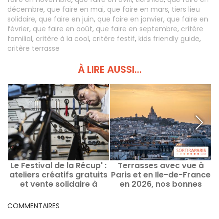
décembre
,
que faire en mai
,
que faire en mars
,
tiers lieu
solidaire
,
que faire en juin
,
que faire en janvier
,
que faire en
février
,
que faire en août
,
que faire en septembre
,
critère
familial
,
critère à la cool
,
critère festif
,
kids friendly guide
,
critère terrasse
À LIRE AUSSI...
Le Festival de la Récup' :
Terrasses avec vue à
ateliers créatifs gratuits
Paris et en Ile-de-France
et vente solidaire à
en 2026, nos bonnes
Montreuil (93)
adresses panoramiques
a
COMMENTAIRES