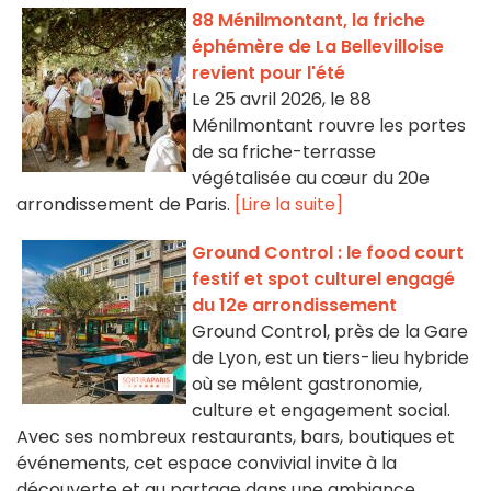
88 Ménilmontant, la friche
éphémère de La Bellevilloise
revient pour l'été
Le 25 avril 2026, le 88
Ménilmontant rouvre les portes
de sa friche-terrasse
végétalisée au cœur du 20e
arrondissement de Paris.
[Lire la suite]
Ground Control : le food court
festif et spot culturel engagé
du 12e arrondissement
Ground Control, près de la Gare
de Lyon, est un tiers-lieu hybride
où se mêlent gastronomie,
culture et engagement social.
Avec ses nombreux restaurants, bars, boutiques et
événements, cet espace convivial invite à la
découverte et au partage dans une ambiance