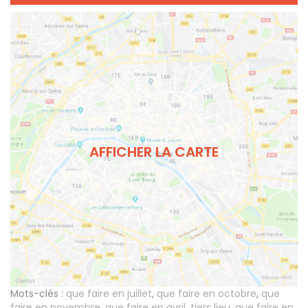
AFFICHER LA CARTE
Mots-clés :
que faire en juillet
,
que faire en octobre
,
que
faire en novembre
,
que faire en avril
,
tiers lieu
,
que faire en