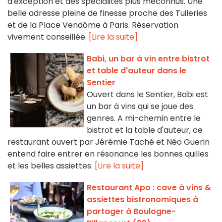
d'exception et des spécialités plus méconnus. Une
belle adresse pleine de finesse proche des Tuileries
et de la Place Vendôme à Paris. Réservation
vivement conseillée.
[Lire la suite]
Babi, un bar à vin entre bistrot
et table d'auteur dans le
Sentier
Ouvert dans le Sentier, Babi est
un bar à vins qui se joue des
genres. A mi-chemin entre le
bistrot et la table d'auteur, ce
restaurant ouvert par Jérémie Taché et Néo Guerin
entend faire entrer en résonance les bonnes quilles
et les belles assiettes.
[Lire la suite]
Restaurant Apo : cave à vins &
assiettes bistronomiques à
partager à Boulogne-