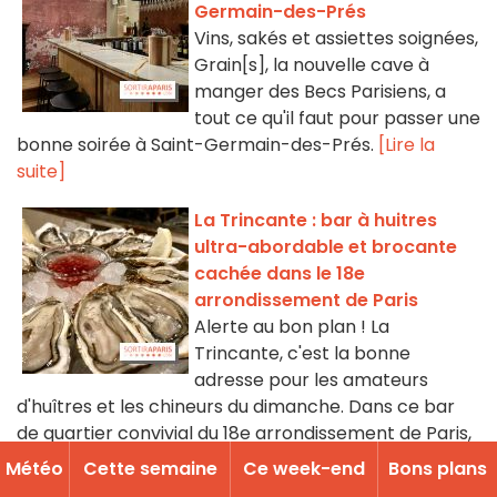
Germain-des-Prés
Vins, sakés et assiettes soignées,
Grain[s], la nouvelle cave à
manger des Becs Parisiens, a
tout ce qu'il faut pour passer une
bonne soirée à Saint-Germain-des-Prés.
[Lire la
suite]
La Trincante : bar à huitres
ultra-abordable et brocante
cachée dans le 18e
arrondissement de Paris
Alerte au bon plan ! La
Trincante, c'est la bonne
adresse pour les amateurs
d'huîtres et les chineurs du dimanche. Dans ce bar
de quartier convivial du 18e arrondissement de Paris,
on déguste des plateaux de fruits de mer à prix doux
Météo
Cette semaine
Ce week-end
Bons plans
et on se retrouve en sous-sol pour dénicher de