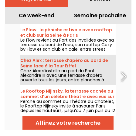
Ce week-end
Semaine prochaine
Le Flow : la péniche estivale avec rooftop
et club sur la Seine à Paris
Le Flow revient au Port des Invalides avec sa
terrasse au bord de l’eau, son rooftop Cozy
by Flow et son club en cale, entre street
food, cocktails, DJ sets et soirées d’été sur la
Seine.
Chez Alex : terrasse d’apéro au bord de
Seine face à la Tour Eiffel
Chez Alex s’installe au pied du Pont
Alexandre III avec une terrasse d’apéro
ouverte tous les jours, entre planches à
partager, cocktails, vue sur la Seine et
ambiance d’été face à la Tour Eiffel.
Le Rooftop Nijinsky, la terrasse cachée au
sommet d'un célèbre théâtre avec vue sur
Perché au sommet du Théâtre du Châtelet,
Paris
le Rooftop Nijinsky invite à savourer Paris
depuis les hauteurs, jusqu’au 7 juin puis du 12
juillet au 21 septembre 2026, entre terrasse
panoramique, cocktails, cuisine toute la
Affinez votre recherche
journée et DJ sets jusqu’au bout de la nuit.