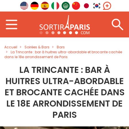
Accueil
Soirées & Bars
Bars
La Trincante : bar à huitres ultra-abordable et brocante cachée
dans le 18e arrondissement de Paris
LA TRINCANTE : BAR À
HUITRES ULTRA-ABORDABLE
ET BROCANTE CACHÉE DANS
LE 18E ARRONDISSEMENT DE
PARIS