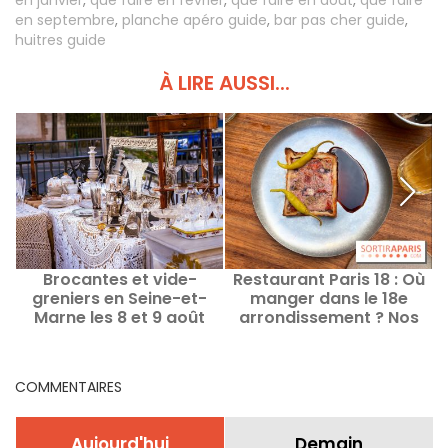
en janvier
,
que faire en février
,
que faire en août
,
que faire
en septembre
,
planche apéro guide
,
bar pas cher guide
,
huitres guide
À LIRE AUSSI...
Brocantes et vide-
Restaurant Paris 18 : Où
greniers en Seine-et-
manger dans le 18e
Marne les 8 et 9 août
arrondissement ? Nos
n
2026 - 77
bonnes adresses et
coups de cœur
COMMENTAIRES
Aujourd'hui
Demain