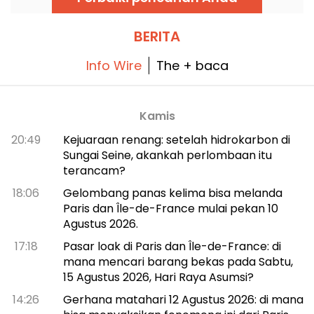
memberi tahu Anda semua tentang toko
yang telah didesain ulang dan diperluas,
serta ambisi untuk berekspansi ke lokasi lain.
BERITA
Info Wire
The + baca
Kamis
20:49
Kejuaraan renang: setelah hidrokarbon di
Sungai Seine, akankah perlombaan itu
terancam?
18:06
Gelombang panas kelima bisa melanda
Paris dan Île-de-France mulai pekan 10
Agustus 2026.
17:18
Pasar loak di Paris dan Île-de-France: di
mana mencari barang bekas pada Sabtu,
15 Agustus 2026, Hari Raya Asumsi?
14:26
Gerhana matahari 12 Agustus 2026: di mana