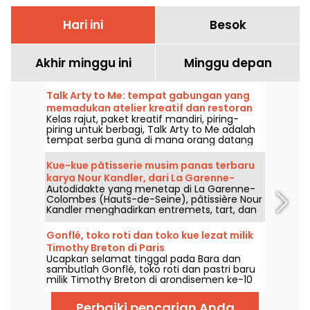
Hari ini
Besok
Akhir minggu ini
Minggu depan
Talk Arty to Me: tempat gabungan yang
memadukan atelier kreatif dan restoran
Kelas rajut, paket kreatif mandiri, piring-
artistik di Marais
piring untuk berbagi, Talk Arty to Me adalah
tempat serba guna di mana orang datang
untuk berkarya maupun menikmati
hidangan, antara bengkel seni dan restoran
Kue-kue pâtisserie musim panas terbaru
musiman yang santai.
karya Nour Kandler, dari La Garenne-
Autodidakte yang menetap di La Garenne-
Colombes ke Paris, dan workshopnya
Colombes (Hauts-de-Seine), pâtissière Nour
Kandler menghadirkan entremets, tart, dan
flan yang luar biasa, semuanya dibuat di
rumah sendiri, bisa dipesan sesuai pesanan.
Gonflé, toko roti dan toko kue lezat milik
Kami menguji koleksi musim panas berbuah
Timothy Breton di Paris
terbarunya untuk musim panas 2026, dan
Ucapkan selamat tinggal pada Bara dan
kami ajak Anda menelusuri penemuannya.
sambutlah Gonflé, toko roti dan pastri baru
milik Timothy Breton di arondisemen ke-10
Paris, sangat dekat dari Gare du Nord. Kami
akan menjelajahi kelezatannya. Kami akan
Perbaiki pencarian Anda