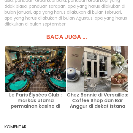
asia
,
panduan kedai kopi baru
,
panduan kedai kopi yang
tidak biasa
,
panduan sarapan
,
apa yang harus dilakukan di
bulan januari
,
apa yang harus dilakukan di bulan februari
,
apa yang harus dilakukan di bulan Agustus
,
apa yang harus
dilakukan di bulan september
BACA JUGA ...
Le Paris Élysées Club :
Chez Bonnie di Versailles:
markas utama
Coffee Shop dan Bar
v
permainan kasino di
Anggur di dekat Istana
P
Paris
Versailles
KOMENTAR