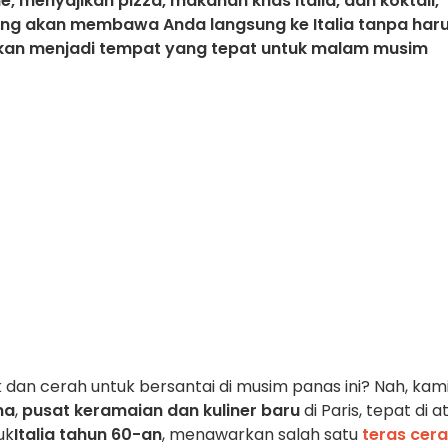
e, menyajikan pizza, makanan khas Italia, dan koktail,
ang akan membawa Anda langsung ke Italia tanpa har
 akan menjadi tempat yang tepat untuk malam musim
 dan cerah untuk bersantai di musim panas ini? Nah, kam
na
,
pusat keramaian dan kuliner baru
di Paris, tepat di a
uk
Italia tahun 60-an
, menawarkan salah satu
teras cer