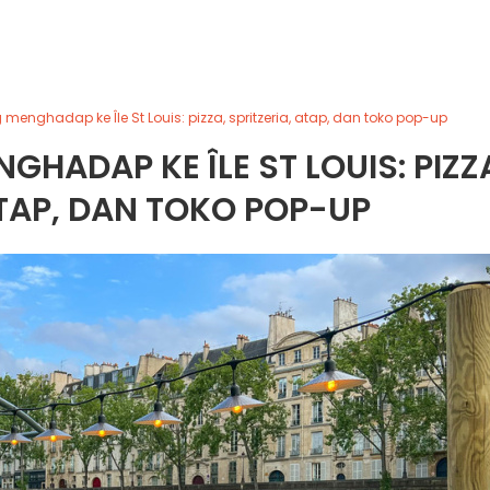
 menghadap ke Île St Louis: pizza, spritzeria, atap, dan toko pop-up
GHADAP KE ÎLE ST LOUIS: PIZZ
ATAP, DAN TOKO POP-UP