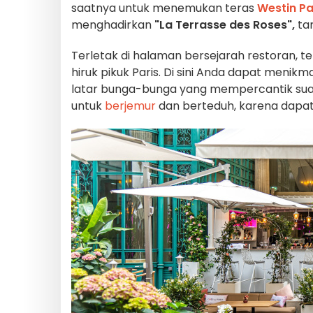
saatnya untuk menemukan teras
Westin P
menghadirkan
"La Terrasse des Roses",
ta
Terletak di halaman bersejarah restoran, t
hiruk pikuk Paris. Di sini Anda dapat meni
latar bunga-bunga yang mempercantik su
untuk
berjemur
dan berteduh, karena dapat d