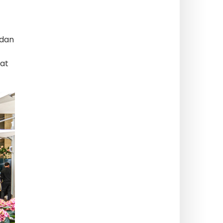
 dan
at