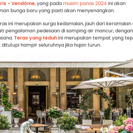
aris - Vendôme
, yang pada
musim panas 2024
ini akan
man bunga baru yang pasti akan menyenangkan.
eras ini merupakan surga kedamaian, jauh dari keramaian
kmati pengalaman pedesaan di samping air mancur, dengan
asana.
Teras yang teduh
ini merupakan tempat yang tep
itutupi hampir seluruhnya jika hujan turun.