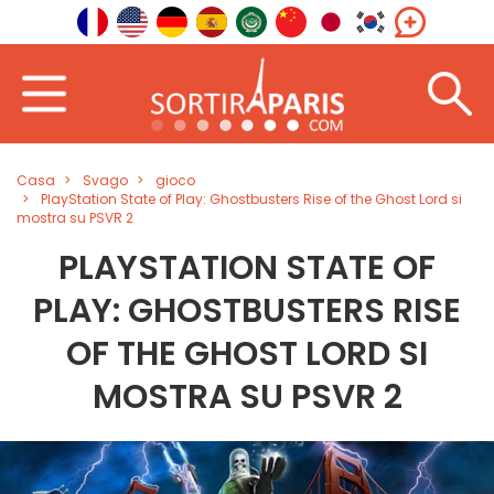
Casa
Svago
gioco
PlayStation State of Play: Ghostbusters Rise of the Ghost Lord si
mostra su PSVR 2
PLAYSTATION STATE OF
PLAY: GHOSTBUSTERS RISE
OF THE GHOST LORD SI
MOSTRA SU PSVR 2