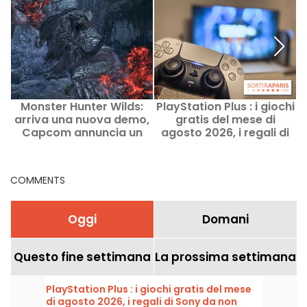
Monster Hunter Wilds:
PlayStation Plus : i giochi
P
arriva una nuova demo,
gratis del mese di
Capcom annuncia un
agosto 2026, i regali di
campionato mondiale
Sony da non perdere
COMMENTS
Oggi
Domani
Questo fine settimana
La prossima settimana
PlayStation Plus : i giochi gratis del mese
di agosto 2026, i regali di Sony da non