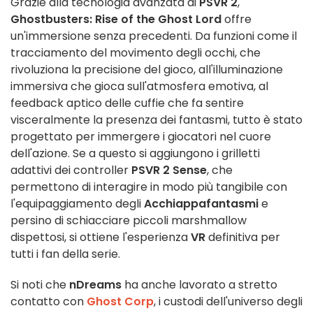
Grazie alla tecnologia avanzata di
PSVR 2
,
Ghostbusters: Rise of the Ghost Lord
offre
un'immersione senza precedenti. Da funzioni come il
tracciamento del movimento degli occhi, che
rivoluziona la precisione del gioco, all'illuminazione
immersiva che gioca sull'atmosfera emotiva, al
feedback aptico delle cuffie che fa sentire
visceralmente la presenza dei fantasmi, tutto è stato
progettato per immergere i giocatori nel cuore
dell'azione. Se a questo si aggiungono i grilletti
adattivi dei controller
PSVR 2 Sense
, che
permettono di interagire in modo più tangibile con
l'equipaggiamento degli
Acchiappafantasmi
e
persino di schiacciare piccoli marshmallow
dispettosi, si ottiene l'esperienza
VR
definitiva per
tutti i fan della serie.
Si noti che
nDreams
ha anche lavorato a stretto
contatto con
Ghost Corp
, i custodi dell'universo degli