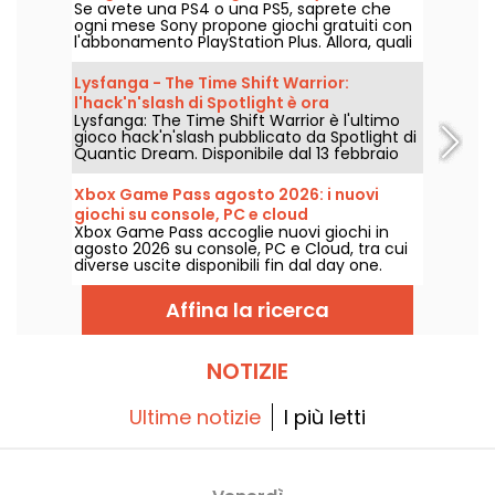
Se avete una PS4 o una PS5, saprete che
perdere
ogni mese Sony propone giochi gratuiti con
l'abbonamento PlayStation Plus. Allora, quali
sono i giochi offerti ad agosto 2026?
Scoprite la selezione di questo mese.
Lysfanga - The Time Shift Warrior:
l'hack'n'slash di Spotlight è ora
Lysfanga: The Time Shift Warrior è l'ultimo
disponibile
gioco hack'n'slash pubblicato da Spotlight di
Quantic Dream. Disponibile dal 13 febbraio
2024 su Steam ed Epic Games Store, questo
gioco offre un'avventura epica che
Xbox Game Pass agosto 2026: i nuovi
combina azione intensa e strategia
giochi su console, PC e cloud
temporale. Con una demo gratuita allo
Xbox Game Pass accoglie nuovi giochi in
Steam Next Fest, i giocatori potranno
agosto 2026 su console, PC e Cloud, tra cui
immergersi nel mondo di Antala e
diverse uscite disponibili fin dal day one.
sperimentare un'innovativa meccanica di
Ecco le principali aggiunte annunciate da
gioco!
Microsoft per gli abbonati al servizio.
Affina la ricerca
NOTIZIE
Ultime notizie
I più letti