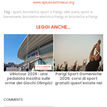
www.apluscestmieux.org
Tag :
sport
,
bicicletta
,
sport a Parigi
,
vélo paris
,
sport e
benessere
,
bicicletta elettrica Parigi
,
In bicicletta a Parigi
LEGGI ANCHE...
Vélotour 2026 : una
Parigi Sport Domeniche
Q
pedalata insolita sulle
2026: corsi di sport
gl
orme dei Giochi Olimpici
gratuiti quest'estate nei
nel nord di Parigi
parchi parigini
COMMENTS