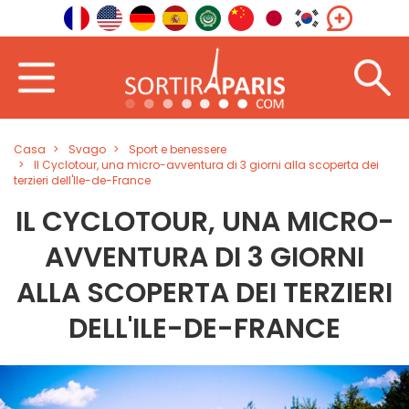
Casa
Svago
Sport e benessere
Il Cyclotour, una micro-avventura di 3 giorni alla scoperta dei
terzieri dell'Ile-de-France
IL CYCLOTOUR, UNA MICRO-
AVVENTURA DI 3 GIORNI
ALLA SCOPERTA DEI TERZIERI
DELL'ILE-DE-FRANCE