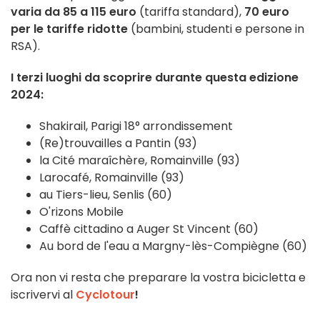
varia da 85 a 115 euro
(tariffa standard),
70 euro
per le tariffe ridotte
(bambini, studenti e persone in
RSA).
I terzi luoghi da scoprire durante questa edizione
2024:
Shakirail, Parigi 18° arrondissement
(Re)trouvailles a Pantin (93)
la Cité maraîchère, Romainville (93)
Larocafé, Romainville (93)
au Tiers-lieu, Senlis (60)
O'rizons Mobile
Caffè cittadino a Auger St Vincent (60)
Au bord de l'eau a Margny-lès-Compiègne (60)
Ora non vi resta che preparare la vostra bicicletta e
iscrivervi al
Cyclotour
!