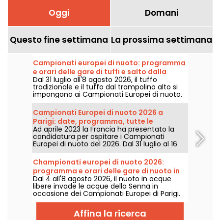
Oggi
Domani
Questo fine settimana
La prossima settimana
Campionati europei di nuoto: programma
e orari delle gare di tuffi e salto dalla
Dal 31 luglio all'8 agosto 2026, il tuffo
piattaforma
tradizionale e il tuffo dal trampolino alto si
impongono ai Campionati Europei di nuoto.
Tra la piscina olimpica di Saint-Denis e lo
scenario naturale della Senna, i migliori
Campionati Europei di nuoto 2026 a
tuffatori del continente si lanceranno in
Parigi: date, programma, tutte le
acrobazie mozzafiato.
Ad aprile 2023 la Francia ha presentato la
informazioni sulla competizione
candidatura per ospitare i Campionati
Europei di nuoto del 2026. Dal 31 luglio al 16
agosto, il Centro Acquatico Olimpico vi
aspetta per sostenere i nostri nuotatori.
Championati europei di nuoto 2026:
Ecco tutte le informazioni da conoscere
programma e orari delle gare di nuoto in
sulla competizione e sulle prove!
Dal 4 all'8 agosto 2026, il nuoto in acque
acque libere
libere invade le acque della Senna in
occasione dei Campionati Europei di Parigi.
Tra i 5 km, i 10 km e la staffetta mista, i
migliori maratoneti acquatici si sfideranno in
Affina la ricerca
uno scenario naturale leggendario.