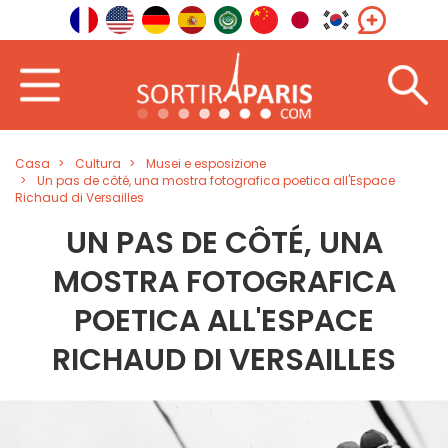
Casa
Cultura
Musei e esposizione
Un pas de côté, una mostra fotografica poetica all'Espace
Richaud di Versailles
UN PAS DE CÔTÉ, UNA
MOSTRA FOTOGRAFICA
POETICA ALL'ESPACE
RICHAUD DI VERSAILLES