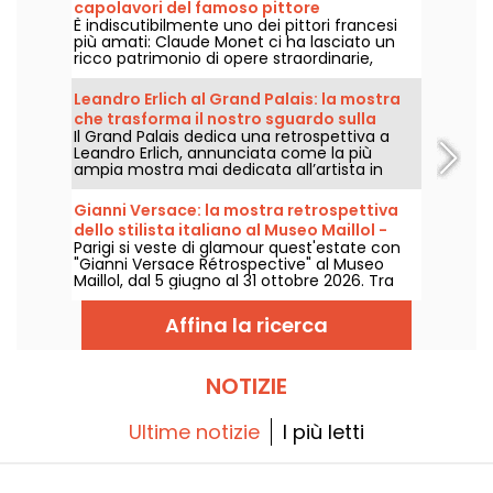
capolavori del famoso pittore
È indiscutibilmente uno dei pittori francesi
impressionista nella capitale?
più amati: Claude Monet ci ha lasciato un
ricco patrimonio di opere straordinarie,
molte delle quali sono esposte nei musei di
Parigi. Seguite la guida!
Leandro Erlich al Grand Palais: la mostra
che trasforma il nostro sguardo sulla
Il Grand Palais dedica una retrospettiva a
realtà - le nostre foto
Leandro Erlich, annunciata come la più
ampia mostra mai dedicata all’artista in
Europa. Appuntamento dal 2 giugno al 6
settembre 2026 per esplorare l’universo
Gianni Versace: la mostra retrospettiva
singolare di Leandro Erlich, celebre per
dello stilista italiano al Museo Maillol -
installazioni che sfidano i nostri riferimenti e
Parigi si veste di glamour quest'estate con
proroghe
la percezione dello spazio pubblico.
"Gianni Versace Rétrospective" al Museo
Maillol, dal 5 giugno al 31 ottobre 2026. Tra
barocco e overdose di stampe, la mostra di
moda retrò promette colori e stravaganza,
Affina la ricerca
all'altezza della leggenda.
NOTIZIE
Ultime notizie
I più letti