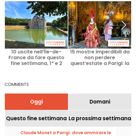
10 uscite nell’Île-de-
15 mostre imperdibili da
France da fare questo
non perdere
d
fine settimana, 1° e 2
quest’estate a Parigi: la
n
agosto, a portata di
nostra selezione di
Pass Navigo
eventi espositivi
COMMENTS
Oggi
Domani
Questo fine settimana
La prossima settimana
Claude Monet a Parigi: dove ammirare le