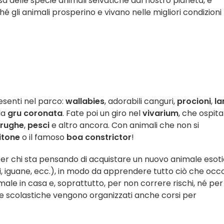
 delle specie animali selvatiche dal nostro pianeta, e
hé gli animali prosperino e vivano nelle migliori condizioni
esenti nel parco:
wallabies
, adorabili canguri,
procioni
,
la
la
gru coronata
. Fate poi un giro nel
vivarium
, che ospita
arughe
,
pesci
e altro ancora. Con animali che non si
itone
o il famoso
boa constrictor
!
per chi sta pensando di acquistare un nuovo animale esot
, iguane, ecc.), in modo da apprendere tutto ciò che occ
ale in casa e, soprattutto, per non correre rischi, né per
ze scolastiche vengono organizzati anche corsi per