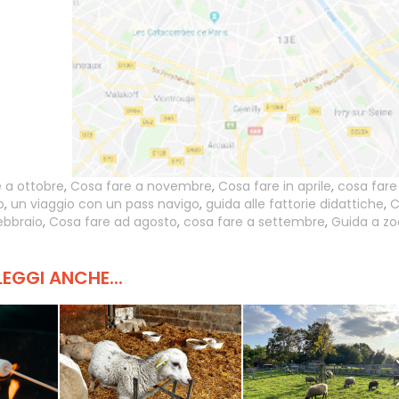
 a ottobre
,
Cosa fare a novembre
,
Cosa fare in aprile
,
cosa fare
o
,
un viaggio con un pass navigo
,
guida alle fattorie didattiche
,
C
ebbraio
,
Cosa fare ad agosto
,
cosa fare a settembre
,
Guida a zo
LEGGI ANCHE...