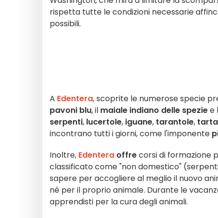
Washington, che mira a limitare la scomparsa
rispetta tutte le condizioni necessarie affinc
possibili.
A
Edentera
, scoprite le numerose specie pr
pavoni blu
, il
maiale indiano delle spezie
e 
serpenti
,
lucertole
,
iguane
,
tarantole
,
tart
incontrano tutti i giorni, come l'imponente
p
Inoltre,
Edentera
offre
corsi di formazione 
classificato come "non domestico" (serpenti
sapere per accogliere al meglio il nuovo anim
né per il proprio animale. Durante le vacan
apprendisti per la cura degli animali.