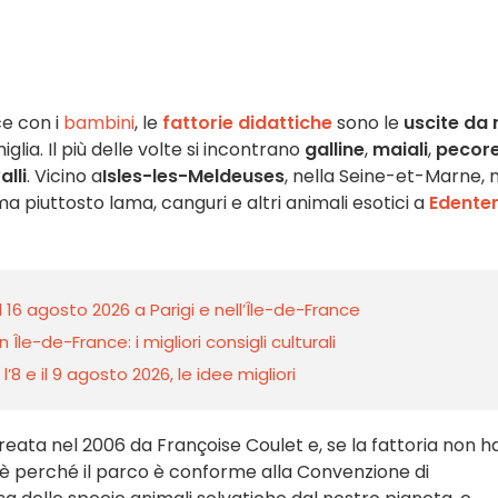
ce con i
bambini
, le
fattorie didattiche
sono le
uscite da
lia. Il più delle volte si incontrano
galline
,
maiali
,
pecor
alli
. Vicino a
Isles-les-Meldeuses
, nella Seine-et-Marne, 
 ma piuttosto lama, canguri e altri animali esotici a
Edente
l 16 agosto 2026 a Parigi e nell’Île-de-France
 Île-de-France: i migliori consigli culturali
8 e il 9 agosto 2026, le idee migliori
reata nel 2006 da Françoise Coulet e, se la fattoria non h
, è perché il parco è conforme alla Convenzione di