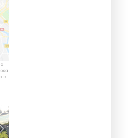
 a
osa
o e