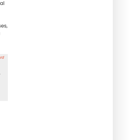
al
ses,
a