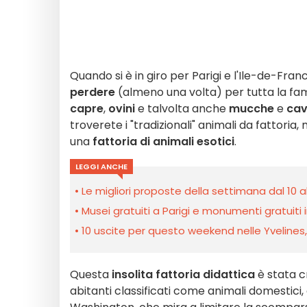
Quando si è in giro per Parigi e l'Ile-de-Fran
perdere
(almeno una volta) per tutta la famig
capre
,
ovini
e talvolta anche
mucche
e
cav
troverete i "tradizionali" animali da fattoria,
una
fattoria di animali esotici
.
LEGGI ANCHE
Le migliori proposte della settimana dal 10 a
Musei gratuiti a Parigi e monumenti gratuiti in
10 uscite per questo weekend nelle Yvelines, l’
Questa
insolita fattoria didattica
è stata c
abitanti classificati come animali domestici